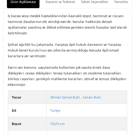
Ürün Açıklaması
Garanti ve Teslimat
Taksit Seçenekleri
Yorumlar
İş kazası veya meslek hastalıklarından kaynaklı tespit, tazminat ve rücuen
tazminat davalarının ele alındığı eserde; konular hakkında detaylı
açıklamalar yapılmış ve dikkat edilmesi gereken önemli hususlar özel olarak
belirtilmiştir.
İçtihat ağırlıklı bu çalışmada, Yargıtay ilgili hukuk dairesinin ve Yargıtay
Hukuk Genel Kurulu'nun son yıllarda vermiş olduğu konuyla ilgili emsal
kararlara yer verilmiştir.
Eserin son kısmına; uygulamada kullanılan çok sayıda örnek dava
dilekçeleri, cevap dilekçeleri, tensip tutanakları, ön inceleme tutanakları,
bilirkişi raporları, gerekçeli mahkeme kararları, istinaf ve temyiz dilekçeleri
eklenmiştir.
Yazar
Ahmet Cemal Ruhi
,
Canan Ruhi
Dil
Türkçe
Boyut
17x25 cm