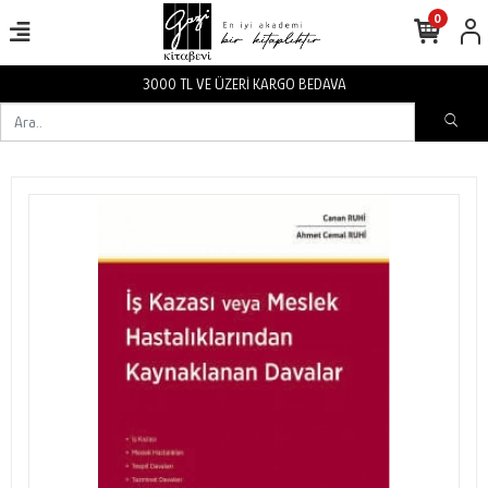
0
RGO BEDAVA
3000 TL VE ÜZERİ KA