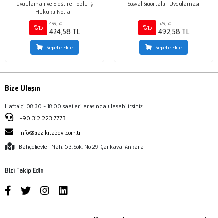
Uygulamalı ve Eleştirel Toplu İş
Sosyal Sigortalar Uygulaması
Hukuku Notları
499,50 TL
579,50 TL
%15
%15
424,58 TL
492,58 TL
Sepete Ekle
Sepete Ekle
Bize Ulaşın
Haftaiçi 08:30 - 18:00 saatleri arasında ulaşabilirsiniz.
+90 312 223 7773
info@gazikitabevi.com.tr
Bahçelievler Mah. 53. Sok. No:29 Çankaya-Ankara
Bizi Takip Edin