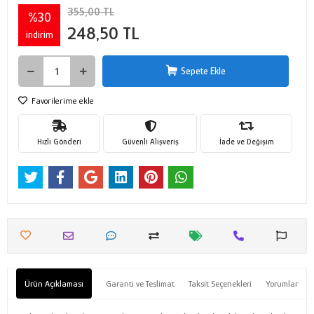
355,00 TL
%30
248,50 TL
indirim
Sepete Ekle
Favorilerime ekle
Hızlı Gönderi
Güvenli Alışveriş
İade ve Değişim
Ürün Açıklaması
Garanti ve Teslimat
Taksit Seçenekleri
Yorumlar