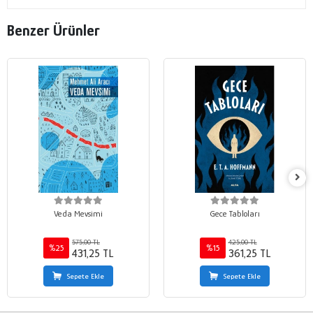
Benzer Ürünler
Veda Mevsimi
Gece Tabloları
575,00 TL
425,00 TL
%25
%15
431,25 TL
361,25 TL
Sepete Ekle
Sepete Ekle