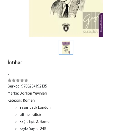
İntihar
-
Barkod:
9786254192135
Marka:
Dorlion Yayınları
Kategori:
Roman
Yazar:
Jack London
Cilt Tipi:
Ciltsiz
Kağıt Tipi:
2. Hamur
Sayfa Sayısı:
248