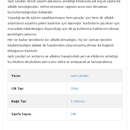
Jack London, kendi yaşam öyküsünü anlattığı kitabında çok küçük yaşlarda
alkolle tanıştığından, nefret etmesine rağmen onun esiri olmaktan
kurtulamadığından bahseder.
Yaşadığı yerde içkinin yasaklanmasını hem gençler için hem de alkolik
adamların eziyetini çeken kadınlar için istemiştir. Kadınların çocukları için
mücadele edebileceğini düşündüğü için de oy kullanma haklarının olması
gerektiğini savunur.
Her ne kadar kendisinin bir alkolik olmadığını, hiç bir zaman kendini
kaybetmediğini söylese de hayatından çıkaramamış olması da bağımlı
olduğunun kanıtıdır.
Jack London’un anılarını ve alkolün hayatındaki yeri ve etkilerini anlattığı
bu kitabını okuduktan sonra onu daha iyi anlayacak ve tanıyacaksınız.
Yazar
Jack London
Cilt Tipi
Ciltsiz
Kağıt Tipi
2. Hamur
Sayfa Sayısı
248