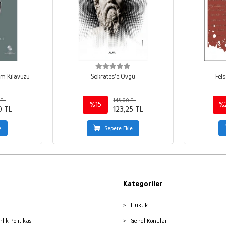
ım Kılavuzu
Sokrates’e Övgü
Fels
 TL
145,00 TL
%15
%
0 TL
123,25 TL
e
Sepete Ekle
Kategoriler
Hukuk
nlik Politikası
Genel Konular