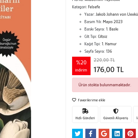
Kategori:
Felsefe
Yazar:
Jakob Johann von Uexkü
Basım Yılı:
Mayıs 2023
Baskı Sayısı:
1. Baskı
Cilt Tipi:
Ciltsiz
Kağıt Tipi:
1. Hamur
Sayfa Sayısı:
136
220,00 TL
%20
176,00 TL
indirim
Ürün stokta bulunmamaktadır.
Favorilerime ekle
Hızlı Gönderi
Güvenli Alışveriş