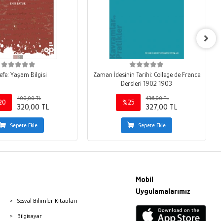
efe: Yaşam Bilgisi
Zaman İdesinin Tarihi: College de France
Dersleri 1902 1903
400,00 TL
436,00 TL
20
%25
320,00 TL
327,00 TL
Sepete Ekle
Sepete Ekle
Mobil
Uygulamalarımız
Sosyal Bilimler Kitapları
Bilgisayar