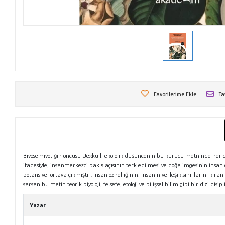
Favorilerime Ekle
Ta
Biyosemiyotiğin öncüsü Uexküll, ekolojik düşüncenin bu kurucu metninde her c
ifadesiyle, insanmerkezci bakış açısının terk edilmesi ve doğa imgesinin insa
potansiyel ortaya çıkmıştır. İnsan öznelliğinin, insanın yerleşik sınırlarını kır
sarsan bu metin teorik biyoloji, felsefe, etoloji ve bilişsel bilim gibi bir dizi di
Yazar