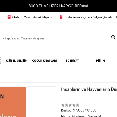
3000 TL VE ÜZERİ KARGO BEDAVA
Kitabımı Yayınlatmak İstiyorum
Uluslararası Yayınevi Belgesi (Akademik
E
KİŞİSEL GELİŞİM
ÇOCUK KİTAPLARI
EDEBİYAT
EĞİTİM
R
İnsanların ve Hayvanların Dü
-
Barkod:
9786057181060
Marka:
Akademim Yayıncılık