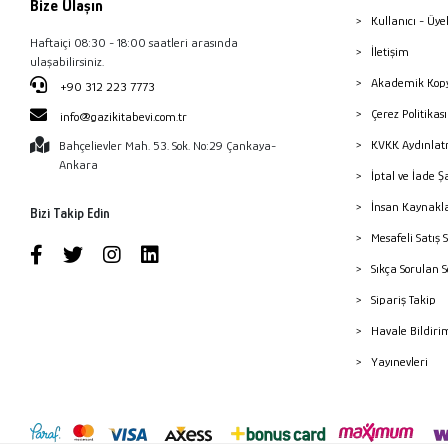
Bize Ulaşın
Kullanıcı - Üye
Haftaiçi 08:30 - 18:00 saatleri arasında
İletişim
ulaşabilirsiniz.
Akademik Kopy
+90 312 223 7773
Çerez Politika
info@gazikitabevi.com.tr
KVKK Aydınlat
Bahçelievler Mah. 53. Sok. No:29 Çankaya-
Ankara
İptal ve İade Ş
İnsan Kaynakl
Bizi Takip Edin
Mesafeli Satış 
Sıkça Sorulan 
Sipariş Takip
Havale Bildiri
Yayınevleri