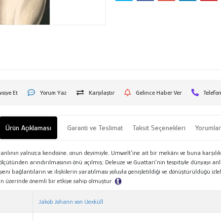
vsiye Et
Yorum Yaz
Karşılaştır
Gelince Haber Ver
Telefon
Ürün Açıklaması
Garanti ve Teslimat
Taksit Seçenekleri
Yorumla
anlının yalnızca kendisine, onun deyimiyle, Umwelt’ine ait bir mekânı ve buna karşılı
n ölçütünden arındırılmasının önü açılmış; Deleuze ve Guattari’nin tespitiyle dünyayı a
an yeni bağlantıların ve ilişkilerin yaratılması yoluyla genişletildiği ve dönüştürüldüğü i
siplin üzerinde önemli bir etkiye sahip olmuştur.
Tanıtım Metni
Jakob Johann von Uexküll