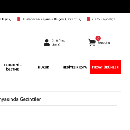
 Teşvik)
Uluslararası Yayınevi Belgesi (Doçentlik)
2025 Kaynakça
0
Giriş Yap
Sepetim
Üye Ol
EKONOMİ -
HUKUK
HEDİYELİK EŞYA
FIRSAT ÜRÜNLERİ
İŞLETME
nyasında Gezintiler