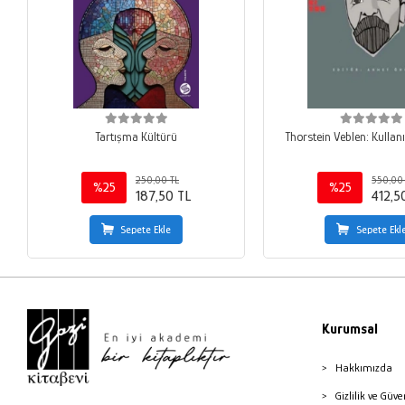
Tartışma Kültürü
Thorstein Veblen: Kullan
250,00 TL
550,00
%25
%25
187,50 TL
412,5
Sepete Ekle
Sepete Ekl
Kurumsal
Hakkımızda
Gizlilik ve Güve