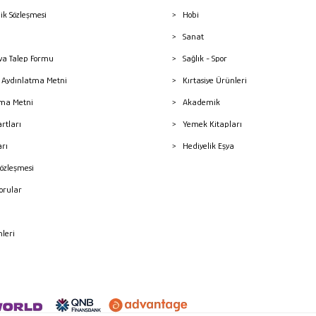
lik Sözleşmesi
Hobi
Sanat
a Talep Formu
Sağlık - Spor
sı Aydınlatma Metni
Kırtasiye Ürünleri
ma Metni
Akademik
artları
Yemek Kitapları
arı
Hediyelik Eşya
Sözleşmesi
Sorular
mleri