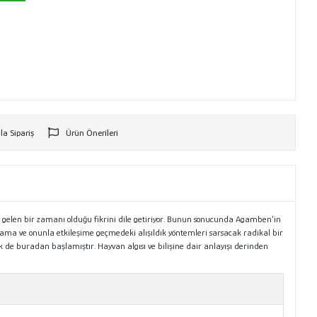
la Sipariş
Ürün Önerileri
r
k gelen bir zamanı olduğu fikrini dile getiriyor. Bunun sonucunda Agamben’in
nlama ve onunla etkileşime geçmedeki alışıldık yöntemleri sarsacak radikal bir
zlek de buradan başlamıştır. Hayvan algısı ve bilişine dair anlayışı derinden