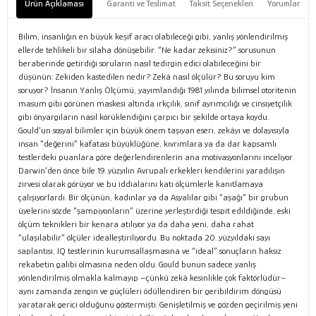
Ürün Açıklaması
Garanti ve Teslimat
Taksit Seçenekleri
Yorumlar
Bilim, insanlığın en büyük keşif aracı olabileceği gibi, yanlış yönlendirilmiş
ellerde tehlikeli bir silaha dönüşebilir. “Ne kadar zekisiniz?” sorusunun
beraberinde getirdiği soruların nasıl tedirgin edici olabileceğini bir
düşünün: Zekiden kastedilen nedir? Zekâ nasıl ölçülür? Bu soruyu kim
soruyor? İnsanın Yanlış Ölçümü, yayımlandığı 1981 yılında bilimsel otoritenin
masum gibi görünen maskesi altında ırkçılık, sınıf ayrımcılığı ve cinsiyetçilik
gibi önyargıların nasıl körüklendiğini çarpıcı bir şekilde ortaya koydu.
Gould’un sosyal bilimler için büyük önem taşıyan eseri, zekâyı ve dolayısıyla
insan “değerini” kafatası büyüklüğüne, kıvrımlara ya da dar kapsamlı
testlerdeki puanlara göre değerlendirenlerin ana motivasyonlarını inceliyor.
Darwin’den önce bile 19. yüzyılın Avrupalı erkekleri kendilerini yaradılışın
zirvesi olarak görüyor ve bu iddialarını katı ölçümlerle kanıtlamaya
çalışıyorlardı. Bir ölçünün, kadınlar ya da Asyalılar gibi “aşağı” bir grubun
üyelerini sözde “şampiyonların” üzerine yerleştirdiği tespit edildiğinde, eski
ölçüm teknikleri bir kenara atılıyor ya da daha yeni, daha rahat
“ulaşılabilir” ölçüler idealleştiriliyordu. Bu noktada 20. yüzyıldaki sayı
saplantısı, IQ testlerinin kurumsallaşmasına ve “ideal” sonuçların haksız
rekabetin galibi olmasına neden oldu. Gould bunun sadece yanlış
yönlendirilmiş olmakla kalmayıp –çünkü zekâ kesinlikle çok faktörlüdür–
aynı zamanda zengin ve güçlüleri ödüllendiren bir geribildirim döngüsü
yaratarak gerici olduğunu göstermişti. Genişletilmiş ve gözden geçirilmiş yeni