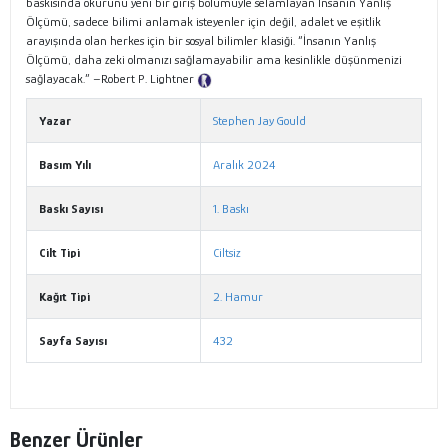
baskısında okurunu yeni bir giriş bölümüyle selamlayan İnsanın Yanlış
Ölçümü, sadece bilimi anlamak isteyenler için değil, adalet ve eşitlik
arayışında olan herkes için bir sosyal bilimler klasiği. “İnsanın Yanlış
Ölçümü, daha zeki olmanızı sağlamayabilir ama kesinlikle düşünmenizi
sağlayacak.” –Robert P. Lightner
Tanıtım Metni
Yazar
Stephen Jay Gould
Basım Yılı
Aralık 2024
Baskı Sayısı
1. Baskı
Cilt Tipi
Ciltsiz
Kağıt Tipi
2. Hamur
Sayfa Sayısı
432
Benzer Ürünler