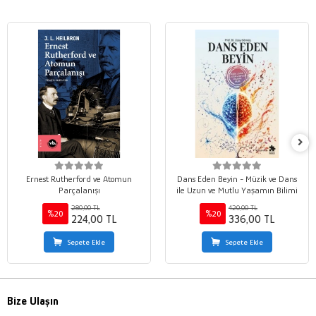
Ernest Rutherford ve Atomun
Dans Eden Beyin - Müzik ve Dans
Parçalanışı
ile Uzun ve Mutlu Yaşamın Bilimi
280,00 TL
420,00 TL
%20
%20
224,00 TL
336,00 TL
Sepete Ekle
Sepete Ekle
Bize Ulaşın