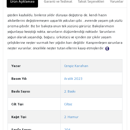
Ürün Açıklaması
Garanti ve Teslimat
Taksit Seçenekleri
Yorumlar
gözden kayboldu, binlerce yıldır dünyayı değiştirip de, kendi hazin
akıbetlerini değiştiremeyen uygarlık yolcuları gibi. …evrende yaşam çok yüzlü
prizma gibidir. Biz bir bakışta onun tek yüzünü görürüz. Bakışlarımızın
yoğunlaşıp kesiştiği nokta, sorunların düğümlendiği noktadır. Sorunların
yoğun olarak yaşandığı, boğucu, ürkütücü ve içinden zor çıkılır yaşam
çelişkilerine neşter vurmak her yiğidin karı değildir. Kangrenleşen sorunlara
neşter vuranlar, öncelikle neşter tutan ellerini kayıp etmişlerdir.
Tanıtım
Metni
Yazar
Cengiz Karahan
Basım Yılı
Aralık 2023
Baskı Sayısı
2. Baskı
Cilt Tipi
Ciltsiz
Kağıt Tipi
2. Hamur
Sayfa Sayısı
204