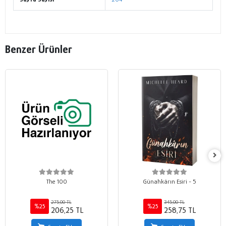
Benzer Ürünler
The 100
Günahkârın Esiri - 5
275,00 TL
345,00 TL
%25
%25
206,25 TL
258,75 TL