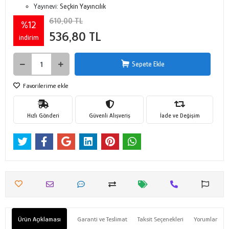
Yayınevi:
Seçkin Yayıncılık
610,00 TL
%12
536,80 TL
indirim
Sepete Ekle
Favorilerime ekle
Hızlı Gönderi
Güvenli Alışveriş
İade ve Değişim
Ürün Açıklaması
Garanti ve Teslimat
Taksit Seçenekleri
Yorumlar