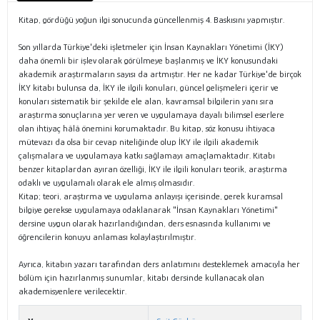
Kitap, gördüğü yoğun ilgi sonucunda güncellenmiş 4. Baskısını yapmıştır.
Son yıllarda Türkiye'deki işletmeler için İnsan Kaynakları Yönetimi (İKY)
daha önemli bir işlev olarak görülmeye başlanmış ve İKY konusundaki
akademik araştırmaların sayısı da artmıştır. Her ne kadar Türkiye'de birçok
İKY kitabı bulunsa da, İKY ile ilgili konuları, güncel gelişmeleri içerir ve
konuları sistematik bir şekilde ele alan, kavramsal bilgilerin yanı sıra
araştırma sonuçlarına yer veren ve uygulamaya dayalı bilimsel eserlere
olan ihtiyaç hâlâ önemini korumaktadır. Bu kitap, söz konusu ihtiyaca
mütevazı da olsa bir cevap niteliğinde olup İKY ile ilgili akademik
çalışmalara ve uygulamaya katkı sağlamayı amaçlamaktadır. Kitabı
benzer kitaplardan ayıran özelliği, İKY ile ilgili konuları teorik, araştırma
odaklı ve uygulamalı olarak ele almış olmasıdır.
Kitap; teori, araştırma ve uygulama anlayışı içerisinde, gerek kuramsal
bilgiye gerekse uygulamaya odaklanarak "İnsan Kaynakları Yönetimi"
dersine uygun olarak hazırlandığından, ders esnasında kullanımı ve
öğrencilerin konuyu anlaması kolaylaştırılmıştır.
Ayrıca, kitabın yazarı tarafından ders anlatımını desteklemek amacıyla her
bölüm için hazırlanmış sunumlar, kitabı dersinde kullanacak olan
akademisyenlere verilecektir.