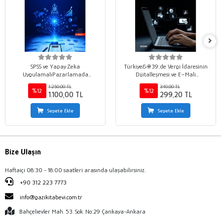
SPSS ve Yapay Zeka
Türkiye&#39;de Vergi İdaresinin
UygulamalıPazarlamada
Dijitalleşmesi ve E–Mali
Araştırma Teknikleri Nitel ve Nicel
Uygulamalar
1.250,00 TL
340,00 TL
Veri Toplama ¦ Veri Tabanları ve
%12
%12
1.100,00 TL
299,20 TL
Yapay Zeka İleri İstatistiksel
Modelleme
Sepete Ekle
Sepete Ekle
Bize Ulaşın
Haftaiçi 08:30 - 18:00 saatleri arasında ulaşabilirsiniz.
+90 312 223 7773
info@gazikitabevi.com.tr
Bahçelievler Mah. 53. Sok. No:29 Çankaya-Ankara