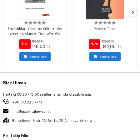
Farklılıkları Yönetme Kültürü: Göç
Yerelde Tango
Yönetimi Alanı ve Türkiye’ye Göç
Eden Suriyeliler
185,00 TL
430,00 TL
%20
%20
148,00 TL
344,00 TL
Sepete Ekle
Sepete Ekle
Bize Ulaşın
Haftaiçi 08:30 - 18:00 saatleri arasında ulaşabilirsiniz.
+90 312 223 7773
info@gazikitabevi.com.tr
Bahçelievler Mah. 53. Sok. No:29 Çankaya-Ankara
Bizi Takip Edin