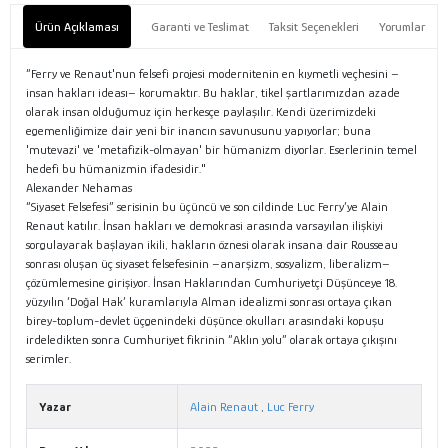
Ürün Açıklaması
Garanti ve Teslimat
Taksit Seçenekleri
Yorumlar
“Ferry ve Renaut'nun felsefi projesi modernitenin en kıymetli veçhesini –
insan hakları ideası– korumaktır. Bu haklar, tikel şartlarımızdan azade
olarak insan olduğumuz için herkesçe paylaşılır. Kendi üzerimizdeki
egemenliğimize dair yeni bir inancın savunusunu yapıyorlar; buna
'mutevazi' ve 'metafizik-olmayan' bir hümanizm diyorlar. Eserlerinin temel
hedefi bu hümanizmin ifadesidir."
Alexander Nehamas
“Siyaset Felsefesi” serisinin bu üçüncü ve son cildinde Luc Ferry’ye Alain
Renaut katılır. İnsan hakları ve demokrasi arasında varsayılan ilişkiyi
sorgulayarak başlayan ikili, hakların öznesi olarak insana dair Rousseau
sonrası oluşan üç siyaset felsefesinin –anarşizm, sosyalizm, liberalizm–
çözümlemesine girişiyor. İnsan Haklarından Cumhuriyetçi Düşünceye 18.
yüzyılın ‘Doğal Hak’ kuramlarıyla Alman idealizmi sonrası ortaya çıkan
birey-toplum-devlet üçgenindeki düşünce okulları arasındaki kopuşu
irdeledikten sonra Cumhuriyet fikrinin “Aklın yolu” olarak ortaya çıkışını
serimler.
Yazar
Alain Renaut
,
Luc Ferry