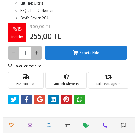
Cilt Tipi:
Ciltsiz
Kağıt Tipi:
2. Hamur
Sayfa Sayısı:
204
300,00 TL
%15
255,00 TL
indirim
Sepete Ekle
Favorilerime ekle
Hızlı Gönderi
Güvenli Alışveriş
İade ve Değişim