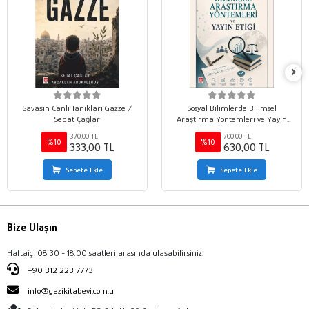
Savaşın Canlı Tanıkları Gazze /
Sosyal Bilimlerde Bilimsel
Sedat Çağlar
Araştırma Yöntemleri ve Yayın
Etiği / Mehmet Marangoz
370,00 TL
700,00 TL
%10
%10
333,00 TL
630,00 TL
Sepete Ekle
Sepete Ekle
Bize Ulaşın
Haftaiçi 08:30 - 18:00 saatleri arasında ulaşabilirsiniz.
+90 312 223 7773
info@gazikitabevi.com.tr