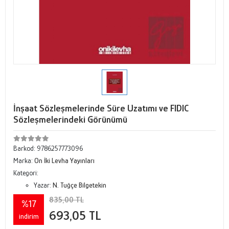
İnşaat Sözleşmelerinde Süre Uzatımı ve FIDIC
Sözleşmelerindeki Görünümü
Barkod:
9786257773096
Marka:
On İki Levha Yayınları
Kategori:
Yazar:
N. Tuğçe Bilgetekin
835,00 TL
%17
693,05 TL
indirim