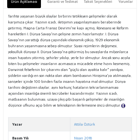
Ürün Açıklaması
Garanti ve Teslimat
Taksit Seçenekleri
Yorumlar
Tarihte yaşanan büyük olaylar birbirini tetikleyen gelişmeler olarak
karşımıza çıkar. Yazının icadı, iletişimin yaygınlaşmasını beraberinde
getirmiş, Magna Carta Fransız Devrimi'ne kapı açmış, Rönesans ve Reform
hareketleri I. Dünya Savaşı'nın gelişine zemin hazırlamıştır. I. Dünya
Savaşı'nın yarattığı dünya çapındaki ekonomik çöküş, 1929 ekonomik
buhranın yaşanmasına sebep olmuştur. Siyasi rejimlerin değişmesi,
yoksulluk dünyayı II. Dünya Savaşı'na götürmüş bu savaşlarda milyonlarca
insan hayatını yitirmiş, şehirler yıkılıp, yerle bir olmuştur. Ancak sonu acıyla
biten bu gelişmeler insanların acımasızca mücadele etme hızını kesmemiş,
Darwinist felsefenin bir çıkarımı olan "güçlü olan ayakta kalır" yanılgısı,
şiddetin vardığı en son nokta olan atom bombasının Hiroşima'ya atılmasıyla,
saniyeler içinde 100 binden fazla insanın hayatına mal olmuştur. Dünya
tarihini değiştiren olaylar, aynı korkunç hataların tekrarlanmaması
açısından insanlığa önemli tecrübeler kazandırmıştır. Yazının icadı,
matbaanın bulunması, uzaya çıkış gibi başarılı gelişmeler de insanlığın
düşünce ufkunu açıp bilim ve teknolojinin ilerlemesine öncü olmuştur.
Tanıtım Metni
Yazar
Attila Öztürk
Basım Yılı
Nisan 2018