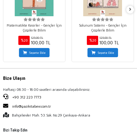
Matematikte Kesirler - Gençler İçin
Solunum Sistemi - Gençler İçin
Çizgilerle Bilim
Çizgilerle Bilim
125,00 TL
125,00 TL
%20
%20
100,00 TL
100,00 TL
Sepete Ekle
Sepete Ekle
Bize Ulaşın
Haftaiçi 08:30 - 18:00 saatleri arasında ulaşabilirsiniz.
+90 312 223 7773
info@gazikitabevi.com.tr
Bahçelievler Mah. 53. Sok. No:29 Çankaya-Ankara
Bizi Takip Edin