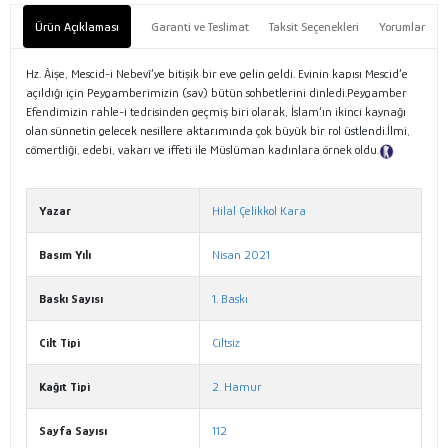
Ürün Açıklaması
Garanti ve Teslimat
Taksit Seçenekleri
Yorumlar
Hz. Âişe, Mescid-i Nebevî’ye bitişik bir eve gelin geldi. Evinin kapısı Mescid’e
açıldığı için Peygamberimizin (sav) bütün sohbetlerini dinledi.Peygamber
Efendimizin rahle-i tedrisinden geçmiş biri olarak, İslam’ın ikinci kaynağı
olan sünnetin gelecek nesillere aktarımında çok büyük bir rol üstlendi.İlmi,
cömertliği, edebi, vakarı ve iffeti ile Müslüman kadınlara örnek oldu.
Tanıtım Metni
Yazar
Hilal Çelikkol Kara
Basım Yılı
Nisan 2021
Baskı Sayısı
1. Baskı
Cilt Tipi
Ciltsiz
Kağıt Tipi
2. Hamur
Sayfa Sayısı
112