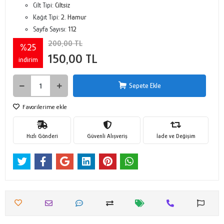
Cilt Tipi:
Ciltsiz
Kağıt Tipi:
2. Hamur
Sayfa Sayısı:
112
200,00 TL
%25
150,00 TL
indirim
Sepete Ekle
Favorilerime ekle
Hızlı Gönderi
Güvenli Alışveriş
İade ve Değişim