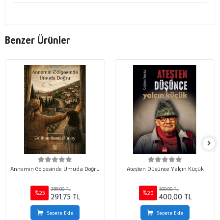
Benzer Ürünler
Annemin Gölgesinde Umuda Doğru
Ateşten Düşünce Yalçın Küçük
389,00 TL
500,00 TL
%25
%20
291,75 TL
400,00 TL
Sepete Ekle
Sepete Ekle