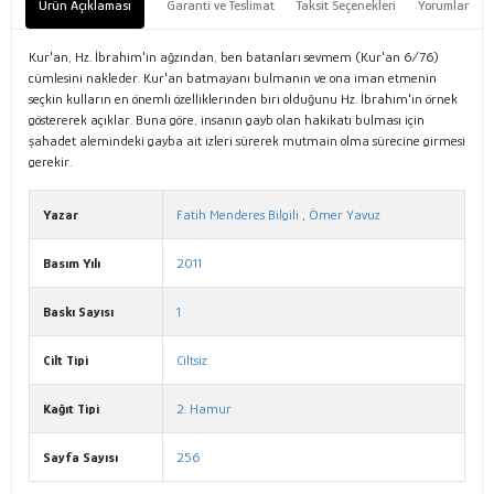
Ürün Açıklaması
Garanti ve Teslimat
Taksit Seçenekleri
Yorumlar
Kur'an, Hz. İbrahim'in ağzından, ben batanları sevmem (Kur'an 6/76)
cümlesini nakleder. Kur'an batmayanı bulmanın ve ona iman etmenin
seçkin kulların en önemli özelliklerinden biri olduğunu Hz. İbrahim'in örnek
göstererek açıklar. Buna göre, insanın gayb olan hakikatı bulması için
şahadet alemindeki gayba ait izleri sürerek mutmain olma sürecine girmesi
gerekir.
Yazar
Fatih Menderes Bilgili
,
Ömer Yavuz
Basım Yılı
2011
Baskı Sayısı
1
Cilt Tipi
Ciltsiz
Kağıt Tipi
2. Hamur
Sayfa Sayısı
256