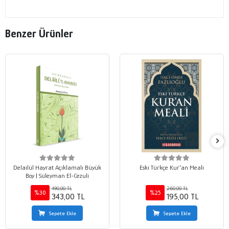
Benzer Ürünler
Delailül Hayrat Açıklamalı Büyük
Eski Türkçe Kur'an Meali
Boy | Süleyman El-Cezuli
490,00 TL
260,00 TL
%30
%25
343,00 TL
195,00 TL
Sepete Ekle
Sepete Ekle