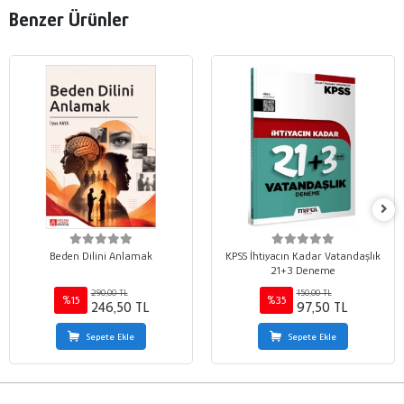
Benzer Ürünler
Beden Dilini Anlamak
KPSS İhtiyacın Kadar Vatandaşlık
21+3 Deneme
290,00 TL
150,00 TL
%15
%35
246,50 TL
97,50 TL
Sepete Ekle
Sepete Ekle