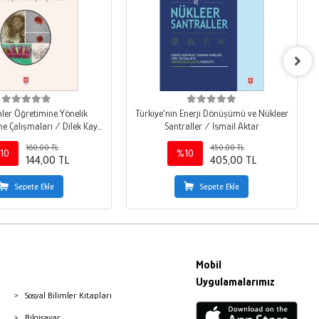
mler Öğretimine Yönelik
Türkiye'nin Enerji Dönüşümü ve Nükleer
me Çalışmaları / Dilek Kaya
Santraller / İsmail Aktar
Akyüzlü
160,00 TL
450,00 TL
10
%10
144,00 TL
405,00 TL
Sepete Ekle
Sepete Ekle
Mobil
Uygulamalarımız
Sosyal Bilimler Kitapları
Bilgisayar