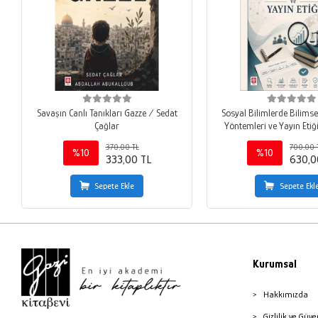
Savaşın Canlı Tanıkları Gazze / Sedat
Sosyal Bilimlerde Bilims
Çağlar
Yöntemleri ve Yayın Eti
Marangoz
370,00 TL
700,00 
%10
%10
333,00 TL
630,0
Sepete Ekle
Sepete Ekl
Kurumsal
Hakkımızda
Gizlilik ve Güve