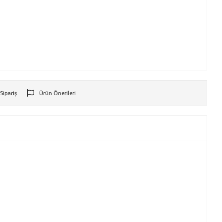
 Sipariş
Ürün Önerileri
r