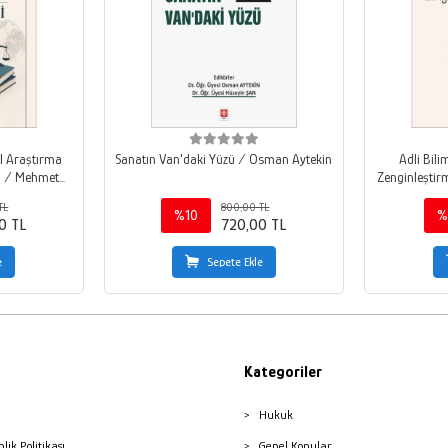
el Araştırma
Sanatın Van'daki Yüzü / Osman Aytekin
Adli Bili
ği / Mehmet
Zenginleştir
TL
800,00 TL
%10
%
0 TL
720,00 TL
e
Sepete Ekle
Kategoriler
Hukuk
nlik Politikası
Genel Konular