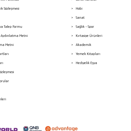
lik Sözleşmesi
Hobi
Sanat
a Talep Formu
Sağlık - Spor
sı Aydınlatma Metni
Kırtasiye Ürünleri
ma Metni
Akademik
artları
Yemek Kitapları
arı
Hediyelik Eşya
Sözleşmesi
Sorular
mleri