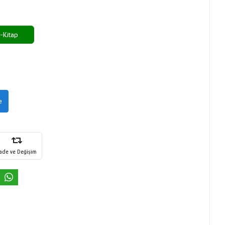
-Kitap
e
İade ve Değişim