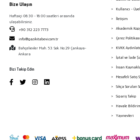
Bize Ulaşın
Kullanıcı - Üye
Haftaiçi 08:30 - 18:00 saatleri arasında
İletişim
ulaşabilirsiniz.
Akademik Kopy
+90 312 223 7773
Çerez Politika
info@gazikitabevi.com.tr
KVKK Aydınlat
Bahçelievler Mah. 53. Sok. No:29 Çankaya-
Ankara
İptal ve İade Ş
İnsan Kaynakl
Bizi Takip Edin
Mesafeli Satış 
Sıkça Sorulan 
Sipariş Takip
Havale Bildiri
Yayınevleri