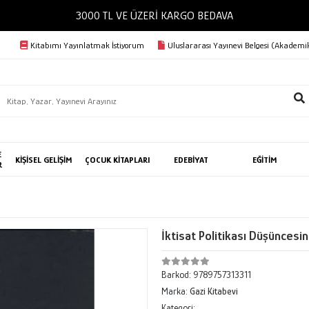
3000 TL VE ÜZERİ KARGO BEDAVA
Kitabımı Yayınlatmak İstiyorum
Uluslararası Yayınevi Belgesi (Akademik
E
KİŞİSEL GELİŞİM
ÇOCUK KİTAPLARI
EDEBİYAT
EĞİTİM
R
İktisat Politikası Düşüncesini
Barkod:
9789757313311
Marka:
Gazi Kitabevi
Kategori: