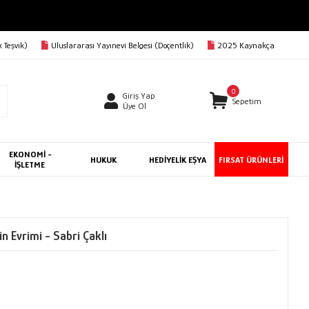
 Teşvik)
Uluslararası Yayınevi Belgesi (Doçentlik)
2025 Kaynakça
0
Giriş Yap
Sepetim
Üye Ol
EKONOMİ -
HUKUK
HEDİYELİK EŞYA
FIRSAT ÜRÜNLERİ
İŞLETME
n Evrimi - Sabri Çaklı