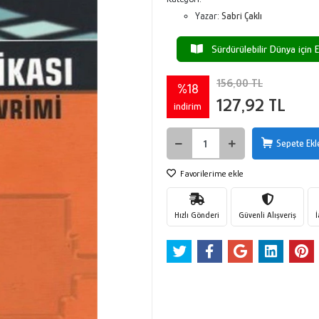
Yazar:
Sabri Çaklı
Sürdürülebilir Dünya için E
156,00 TL
%18
127,92 TL
indirim
Sepete Ekl
Favorilerime ekle
Hızlı Gönderi
Güvenli Alışveriş