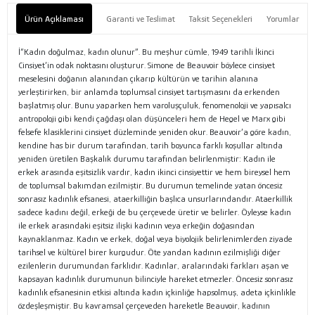
Ürün Açıklaması
Garanti ve Teslimat
Taksit Seçenekleri
Yorumlar
İ“Kadın doğulmaz, kadın olunur”. Bu meşhur cümle, 1949 tarihli İkinci
Cinsiyet’in odak noktasını oluşturur. Simone de Beauvoir böylece cinsiyet
meselesini doğanın alanından çıkarıp kültürün ve tarihin alanına
yerleştirirken, bir anlamda toplumsal cinsiyet tartışmasını da erkenden
başlatmış olur. Bunu yaparken hem varoluşçuluk, fenomenoloji ve yapısalcı
antropoloji gibi kendi çağdaşı olan düşünceleri hem de Hegel ve Marx gibi
felsefe klasiklerini cinsiyet düzleminde yeniden okur. Beauvoir’a göre kadın,
kendine has bir durum tarafından, tarih boyunca farklı koşullar altında
yeniden üretilen Başkalık durumu tarafından belirlenmiştir: Kadın ile
erkek arasında eşitsizlik vardır, kadın ikinci cinsiyettir ve hem bireysel hem
de toplumsal bakımdan ezilmiştir. Bu durumun temelinde yatan öncesiz
sonrasız kadınlık efsanesi, ataerkilliğin başlıca unsurlarındandır. Ataerkillik
sadece kadını değil, erkeği de bu çerçevede üretir ve belirler. Öyleyse kadın
ile erkek arasındaki eşitsiz ilişki kadının veya erkeğin doğasından
kaynaklanmaz. Kadın ve erkek, doğal veya biyolojik belirlenimlerden ziyade
tarihsel ve kültürel birer kurgudur. Öte yandan kadının ezilmişliği diğer
ezilenlerin durumundan farklıdır. Kadınlar, aralarındaki farkları aşan ve
kapsayan kadınlık durumunun bilinciyle hareket etmezler. Öncesiz sonrasız
kadınlık efsanesinin etkisi altında kadın içkinliğe hapsolmuş, adeta içkinlikle
özdeşleşmiştir. Bu kavramsal çerçeveden hareketle Beauvoir, kadının