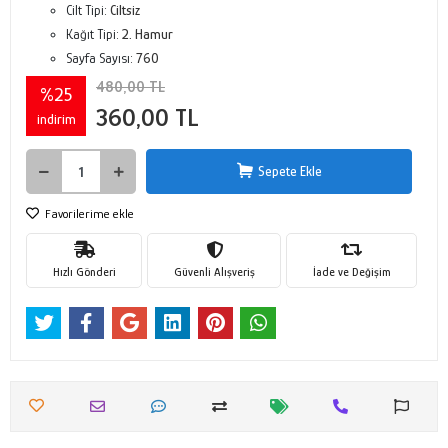
Cilt Tipi:
Ciltsiz
Kağıt Tipi:
2. Hamur
Sayfa Sayısı:
760
480,00 TL
%25
360,00 TL
indirim
Sepete Ekle
Favorilerime ekle
Hızlı Gönderi
Güvenli Alışveriş
İade ve Değişim