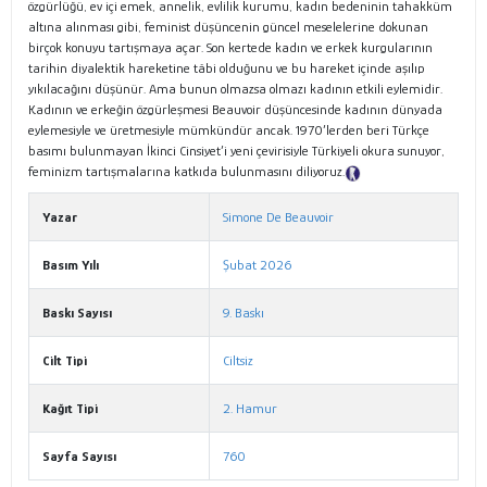
özgürlüğü, ev içi emek, annelik, evlilik kurumu, kadın bedeninin tahakküm
altına alınması gibi, feminist düşüncenin güncel meselelerine dokunan
birçok konuyu tartışmaya açar. Son kertede kadın ve erkek kurgularının
tarihin diyalektik hareketine tâbi olduğunu ve bu hareket içinde aşılıp
yıkılacağını düşünür. Ama bunun olmazsa olmazı kadının etkili eylemidir.
Kadının ve erkeğin özgürleşmesi Beauvoir düşüncesinde kadının dünyada
eylemesiyle ve üretmesiyle mümkündür ancak. 1970’lerden beri Türkçe
basımı bulunmayan İkinci Cinsiyet’i yeni çevirisiyle Türkiyeli okura sunuyor,
feminizm tartışmalarına katkıda bulunmasını diliyoruz.
Tanıtım Metni
Yazar
Simone De Beauvoir
Basım Yılı
Şubat 2026
Baskı Sayısı
9. Baskı
Cilt Tipi
Ciltsiz
Kağıt Tipi
2. Hamur
Sayfa Sayısı
760