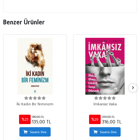
Benzer Ürünler
İki Kadın Bir Feminizm
İmkansız Vaka
180,00 TL
395,00 TL
%25
%20
135,00 TL
316,00 TL
Sepete Ekle
Sepete Ekle