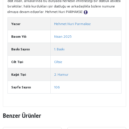
dost insan, arkalarında bu dünyada herkesin imreneceği bir dostluk abidesi
bıraktılar; hâlâ kurdukları şiir dostluğu ve arkadaşlıkla bizlere numune
olmaya devam ediyorlar. Mehmet Nuri PARMAKSIZ
Tanıtım Metni
Yazar
Mehmet Nuri Parmaksız
Basım Yılı
Nisan 2025
Baskı Sayısı
1. Baskı
Cilt Tipi
Ciltsiz
Kağıt Tipi
2. Hamur
Sayfa Sayısı
106
Benzer Ürünler