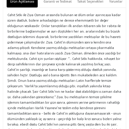
Ürün Açıklaması
Garanti ve Teslimat
Taksit Seçenekleri
Yorumlar
Cahit Sıtkı ile Ziya Osman arasında bulunan ve ölüm onlar ayırıncaya kadar
süren dostluk, bizlere arkadaşlığın ne derece ehemmiyetli bir değer
olduğunun vesikasıdır. Onlar tanıştıkları ilk andan itibaren sıkı bir rabıta ile
birbirlerine bağlanmışlar ve ayrı düştükleri her an, aralarındaki bu büyük
dostluğun özlemini duyarak, birbirlerine yazdıkları mektuplar ile bu hasreti
gidermeye çalışmışlardır. Ziya, Cahit’in ölümünden sonra kendini ona
adamış gibiydi. Kendisine yazmış olduğu mektupları ortaya çıkarmakla
kalmayıp, ona dair hatıralarını yazdı. Ziya Osman, ölmeden önce yazdığı bir
mektubunda, Cahit için şunları söylüyor: “... Cahit Sıtkı hakkında, nihayet bir
dergi sahifelerinin dar çerçevesi içinde kalınarak yazılmış birkaç yazı,
Cahit’in şairliği, insanlığı ve bana karşı göstermiş olduğu dostluk yanında,
sahiden hiçtir. Dostluğu asıl o bana öğretti. Ben mukabeleden aciz kaldım.
Şimdi, Onun bana yazmış olduğu mektupları Latin harfleriyle temize
çekiyorum. ‘Varlık’ta yayımlanmış olduğu gibi, inşallah yakında kitap
halinde çıkacak. Şair Cahit Sıtkı’nın ne kadar dost olabildiğini o zaman daha
iyi, daha yakından göreceksiniz.” Ziya, bu mektupların temize çekilme
işlemini tamamladıktan bir gün sonra, görevini yerine getirmenin rahatlığı
içinde mektupları Varlık Yayınevi’ne teslim edip kendince görevini
tamamladıktan sonra - belki de Cahit’in yokluğuna dayanamayarak - onun
ölümünden yaklaşık üç ay sonra - geçirdiği bir kalp krizi sonucu bizleri yalnız
bırakıp, ebedî dostu Cahit Sıtkı’nın yanına gitti. Genç yaşta ölen bu iki şair,