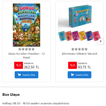
Görgü Kuralları Masalları - 12
Bilinmeyen Ülkelere Yolculuk
Masal
350,00 TL
125,00 TL
%25
%25
262,50 TL
93,75 TL
Sepete Ekle
Sepete Ekle
Bize Ulaşın
Haftaiçi 08:30 - 18:00 saatleri arasında ulaşabilirsiniz.