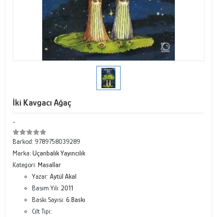
İki Kavgacı Ağaç
-
Barkod:
9789758039289
Marka:
Uçanbalık Yayıncılık
Kategori:
Masallar
Yazar:
Aytül Akal
Basım Yılı:
2011
Baskı Sayısı:
6.Baskı
Cilt Tipi: