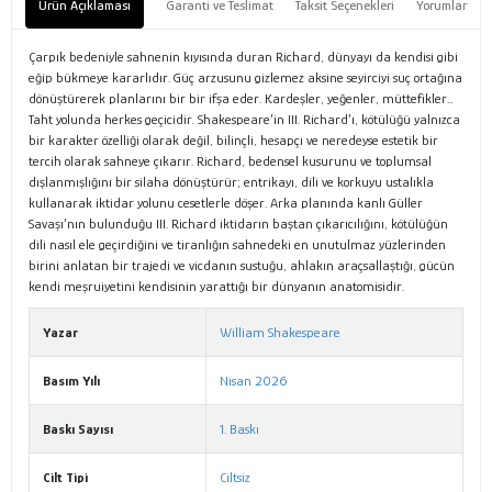
Ürün Açıklaması
Garanti ve Teslimat
Taksit Seçenekleri
Yorumlar
Çarpık bedeniyle sahnenin kıyısında duran Richard, dünyayı da kendisi gibi
eğip bükmeye kararlıdır. Güç arzusunu gizlemez aksine seyirciyi suç ortağına
dönüştürerek planlarını bir bir ifşa eder. Kardeşler, yeğenler, müttefikler…
Taht yolunda herkes geçicidir. Shakespeare’in III. Richard’ı, kötülüğü yalnızca
bir karakter özelliği olarak değil, bilinçli, hesapçı ve neredeyse estetik bir
tercih olarak sahneye çıkarır. Richard, bedensel kusurunu ve toplumsal
dışlanmışlığını bir silaha dönüştürür; entrikayı, dili ve korkuyu ustalıkla
kullanarak iktidar yolunu cesetlerle döşer. Arka planında kanlı Güller
Savaşı’nın bulunduğu III. Richard iktidarın baştan çıkarıcılığını, kötülüğün
dili nasıl ele geçirdiğini ve tiranlığın sahnedeki en unutulmaz yüzlerinden
birini anlatan bir trajedi ve vicdanın sustuğu, ahlakın araçsallaştığı, gücün
kendi meşruiyetini kendisinin yarattığı bir dünyanın anatomisidir.
Yazar
William Shakespeare
Basım Yılı
Nisan 2026
Baskı Sayısı
1. Baskı
Cilt Tipi
Ciltsiz