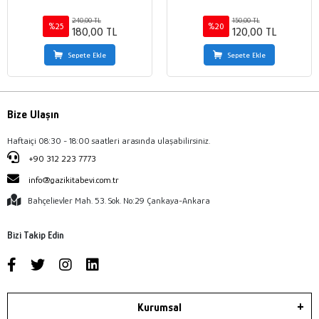
240,00 TL
150,00 TL
%25
%20
180,00 TL
120,00 TL
Sepete Ekle
Sepete Ekle
Bize Ulaşın
Haftaiçi 08:30 - 18:00 saatleri arasında ulaşabilirsiniz.
+90 312 223 7773
info@gazikitabevi.com.tr
Bahçelievler Mah. 53. Sok. No:29 Çankaya-Ankara
Bizi Takip Edin
Kurumsal