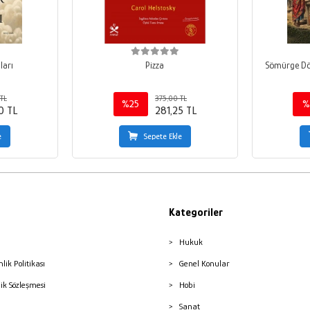
ları
Pizza
Sömürge Dö
TL
375,00 TL
%25
%
0 TL
281,25 TL
e
Sepete Ekle
Kategoriler
Hukuk
nlik Politikası
Genel Konular
lik Sözleşmesi
Hobi
Sanat