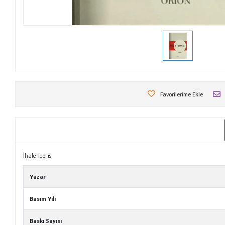
Favorilerime Ekle
İhale Teorisi
Yazar
Basım Yılı
Baskı Sayısı