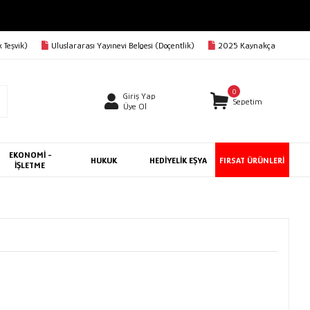
 Teşvik)
Uluslararası Yayınevi Belgesi (Doçentlik)
2025 Kaynakça
0
Giriş Yap
Sepetim
Üye Ol
EKONOMİ -
HUKUK
HEDİYELİK EŞYA
FIRSAT ÜRÜNLERİ
İŞLETME