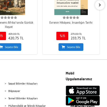
nemi Afrika'sında Günlük
Evrenin Hikâyesi, İnsanlığın Tarihi
Hayat
495,00 TL
275,00 TL
15
%15
420,75 TL
233,75 TL
Sepete Ekle
Sepete Ekle
Mobil
Uygulamalarımız
Sosyal Bilimler Kitapları
Bilgisayar
Temel Bilimler Kitapları
Mühendislik ve Teknik Kitaplar