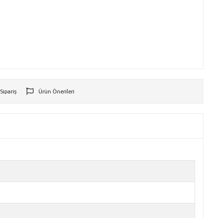
 Sipariş
Ürün Önerileri
r