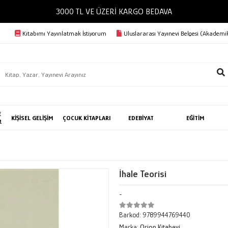
3000 TL VE ÜZERİ KARGO BEDAVA
Kitabımı Yayınlatmak İstiyorum
Uluslararası Yayınevi Belgesi (Akademik
E
KİŞİSEL GELİŞİM
ÇOCUK KİTAPLARI
EDEBİYAT
EĞİTİM
R
İhale Teorisi
-
Barkod:
9789944769440
Marka:
Orion Kitabevi