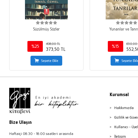
Süzülmüş Sözler
Yunanlar ve Tanrı
498,00 TL
650,00 
%25
%15
373,50 TL
552,5
Sepete Ekle
Sepete Ekl
Kurumsal
Hakkımızda
Gizlilik ve Güve
Bize Ulaşın
Kullanıcı - Üye
Haftaiçi 08:30 - 18:00 saatleri arasında
İletişim