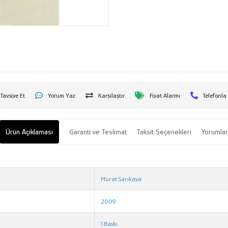
Tavsiye Et
Yorum Yaz
Karşılaştır
Fiyat Alarmı
Telefonla
Ürün Açıklaması
Garanti ve Teslimat
Taksit Seçenekleri
Yorumla
Murat Sarıkaya
2009
1.Baskı