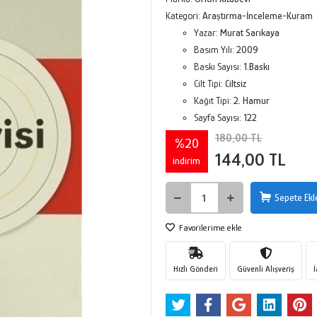
Kategori:
Araştırma-İnceleme-Kuram
Yazar:
Murat Sarıkaya
Basım Yılı:
2009
Baskı Sayısı:
1.Baskı
Cilt Tipi:
Ciltsiz
Kağıt Tipi:
2. Hamur
Sayfa Sayısı:
122
180,00 TL
%20
144,00 TL
indirim
Sepete Ekl
Favorilerime ekle
Hızlı Gönderi
Güvenli Alışveriş