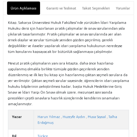
Ürün Açıklaması
Garanti ve Teslimat
Taksit Seçenekleri
Yorumlar
Kitap, Sakarya Üniversitesi Hukuk Fakültesi'nde yürütülen İdari Yargılama
Hukuku dersi için hazırlanan pratik çalışmalar ile sınav sorularından yola
çıkılarak tasarlanmıştır. Pratik çalışmalar ve sınav sorularında yer alan
örnek olaylar ve sorular tümüyle yeniden gözden geçirilmiş, gerekli
değişiklikler ve ilaveler yapılarak idari yargılama hukukunun neredeyse
tüm konularını kapsayacak bir bütünlük sağlanmaya çalışılmıştır.
Mevcut pratik çalışmaların yanı sıra kitapta, daha önce hazırlanıp
uygulanmış olmakla birlikte tümüyle gözden geçirilerek yeniden
düzenlenmiş ve ilk kez bu kitap için hazırlanmış çoktan seçmeli sorulara da
yer verilmiştir. Çoktan seçmeli sorular sayesinde, öğrencilerin idari yargılama
hukuku bilgilerinin pekiştirilmesi kadar, başta Hukuk Mesleklerine Giriş
Sınavı ve İdari Yargı Ön Sınavı olmak üzere, mezuniyet sonrasında
girecekleri çeşitli sınavlara hazırlık süreçlerinde kendilerini sınamaları
amaçlanmıştır.
Yazar
Harun Yılmaz
,
Huzeyfe Aydın
,
Musa Soysal
,
Talha
Erdoğmuş
Dil
Türkçe