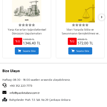
Yargı Kararları IşığındaKentsel
İdari Yargıda İddia ve
Dönüşüm Uygulamaları
Savunmanın Genişletilmesi ve
Değiştirilmesi Yasağı ile Islah
1.530,00 TL
650,00 TL
Müesseseleri
%12
%12
1.346,40 TL
572,00 TL
Sepete Ekle
Sepete Ekle
Bize Ulaşın
Haftaiçi 08:30 - 18:00 saatleri arasında ulaşabilirsiniz.
+90 312 223 7773
info@gazikitabevi.com.tr
Bahçelievler Mah. 53. Sok. No:29 Çankaya-Ankara