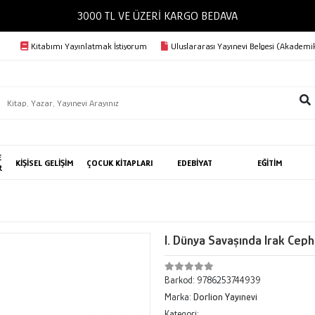
3000 TL VE ÜZERİ KARGO 
Kitabımı Yayınlatmak İstiyorum
Uluslararası Yayınevi Belgesi (Akademik
E
KİŞİSEL GELİŞİM
ÇOCUK KİTAPLARI
EDEBİYAT
EĞİTİM
R
I. Dünya Savaşında Irak Ceph
Barkod:
9786253744939
Marka:
Dorlion Yayınevi
Kategori: