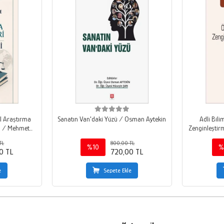
el Araştırma
Sanatın Van'daki Yüzü / Osman Aytekin
Adli Bili
ği / Mehmet
Zenginleştir
TL
800,00 TL
%10
%
0 TL
720,00 TL
e
Sepete Ekle