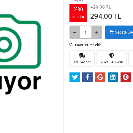
420,00 TL
%30
294,00 TL
indirim
Sepete Ekl
Favorilerime ekle
Hızlı Gönderi
Güvenli Alışveriş