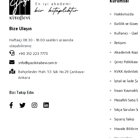
Kurumsal
Hakkımızda
Gizlilik ve Güve
Bize Ulaşın
Kullanıcı - Üye
Haftaiçi 08:30 - 18:00 saatleri arasında
İletişim
ulaşabilirsiniz.
Akademik Kopy
+90 312 223 7773
Çerez Politika
info@gazikitabevi.com.tr
KVKK Aydınlat
Bahçelievler Mah. 53. Sok. No:29 Çankaya-
Ankara
İptal ve İade Ş
İnsan Kaynakl
Bizi Takip Edin
Mesafeli Satış 
Sıkça Sorulan 
Sipariş Takip
Havale Bildiri