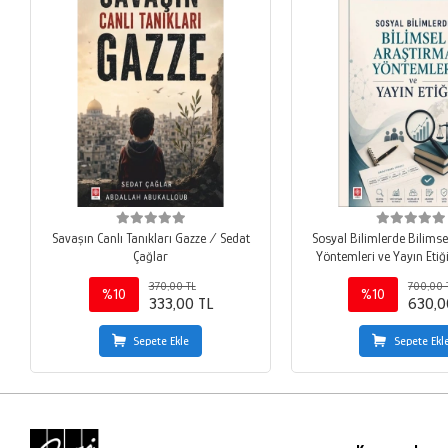
Savaşın Canlı Tanıkları Gazze / Sedat
Sosyal Bilimlerde Bilims
Çağlar
Yöntemleri ve Yayın Eti
Marangoz
370,00 TL
700,00 
%10
%10
333,00 TL
630,0
Sepete Ekle
Sepete Ekl