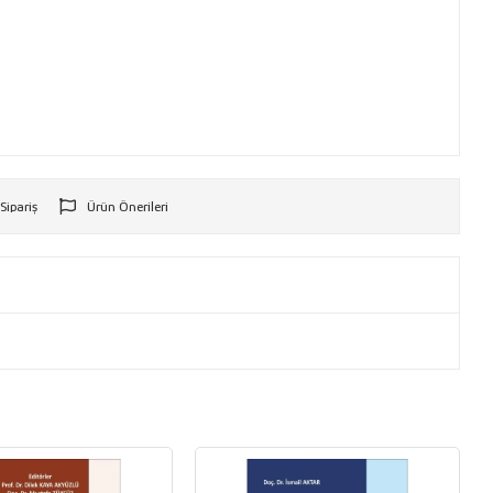
 Sipariş
Ürün Önerileri
r