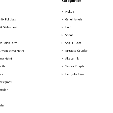
Kategoriler
Hukuk
nlik Politikası
Genel Konular
lik Sözleşmesi
Hobi
Sanat
a Talep Formu
Sağlık - Spor
sı Aydınlatma Metni
Kırtasiye Ürünleri
ma Metni
Akademik
artları
Yemek Kitapları
arı
Hediyelik Eşya
Sözleşmesi
Sorular
mleri