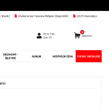
BEDAVA
 Teşvik)
Uluslararası Yayınevi Belgesi (Doçentlik)
2025 Kaynakça
0
Giriş Yap
Sepetim
Üye Ol
EKONOMİ -
HUKUK
HEDİYELİK EŞYA
FIRSAT ÜRÜNLERİ
İŞLETME
esi