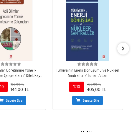
mler Öğretimine Yönelik
Türkiye'nin Enerji Dönüşümü ve Nükleer
me Çalışmaları / Dilek Kaya
Santraller / İsmail Aktar
Akyüzlü
160,00 TL
450,00 TL
10
%10
144,00 TL
405,00 TL
Sepete Ekle
Sepete Ekle