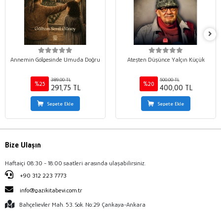
Annemin Gölgesinde Umuda Doğru
Ateşten Düşünce Yalçın Küçük
389,00 TL
500,00 TL
%25
%20
291,75 TL
400,00 TL
Sepete Ekle
Sepete Ekle
Bize Ulaşın
Haftaiçi 08:30 - 18:00 saatleri arasında ulaşabilirsiniz.
+90 312 223 7773
info@gazikitabevi.com.tr
Bahçelievler Mah. 53. Sok. No:29 Çankaya-Ankara