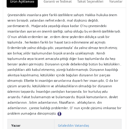
Ürün Açıklaması
Garanti ve Teslimat
Taksit Seçenekleri
Yorumlar
Çevresindeki insanlara göre farklı özelliklere sahipti. Hakka-hukuka önem
veren birisiydi, yalandan nefret ederdi, mal düşkünü değildi,
yardımseverdi… Mağarada yaşadığı olaya kadar O’nu çevresindeki
insanlardan ayıran en önemli özelliği, sahip olduğu bu erdemli özellikleriydi.
O’nun ahlaki erdemleri ise , erdem dene şeylerden oldukça uzak bir
toplumda , herkesten farklı bir hayat tarzı edinmesine yol açmıştı.
Erdemleriyle yalnız olduğu gibi, yaşantısıyla’ da yalnız olmayı tercih etmiş;
son birkaç yıldır toplumundan büyük oranda uzaklaşmıştı . Kendi
toplumunda veya ticaret amacıyla gittiği diğer bazı toplumlarda da hep
benzer şeyleri görmüştü. Dünyanın içinde debelendiği bütün bu kötülükleri ,
yanlışlıkları aklı kabul etmemiş, yüreği kaldırmamıştı. Dünyanın kapıldığı
akıntıya kapılmamış; kötülükler içinde boğulan dünyanın bir parçası
olmamıştı. Elbette ki insanlığın sorunlarına duyarlı her insan gibi, O da bir
çözüm arıyordu; kötülüklerin ve ahlaksızlıkların olmadığı bir dünyanın
özlemini taşıyordu. İnsanlığın yanlışları karşısında, bir kurtuluş yolu
arıyordu. Fakat bulamamıştı ve bulamıyordu. Büyük komutanların, devlet
adamlarının , bilim adamlarının, filozofların , ahlakçıların, din
adamlarının , çaresiz kaldığı problemler, O’ nun içinde çözümü imkansız bir
problem yumağına dönüşmüştü.
Tanıtım Metni
Yazar
Celaleddin Vatandaş