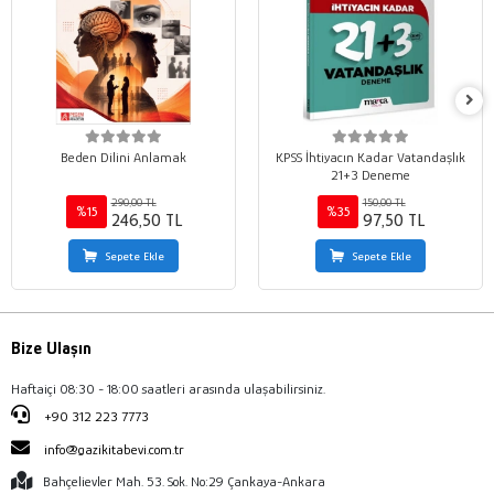
Beden Dilini Anlamak
KPSS İhtiyacın Kadar Vatandaşlık
21+3 Deneme
290,00 TL
150,00 TL
%15
%35
246,50 TL
97,50 TL
Sepete Ekle
Sepete Ekle
Bize Ulaşın
Haftaiçi 08:30 - 18:00 saatleri arasında ulaşabilirsiniz.
+90 312 223 7773
info@gazikitabevi.com.tr
Bahçelievler Mah. 53. Sok. No:29 Çankaya-Ankara