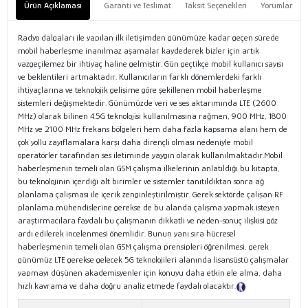
Ürün Açıklaması
Garanti ve Teslimat
Taksit Seçenekleri
Yorumlar
Radyo dalgaları ile yapılan ilk iletişimden günümüze kadar geçen sürede
mobil haberleşme inanılmaz aşamalar kaydederek bizler için artık
vazgeçilemez bir ihtiyaç haline gelmiştir. Gün geçtikçe mobil kullanıcı sayısı
ve beklentileri artmaktadır. Kullanıcıların farklı dönemlerdeki farklı
ihtiyaçlarına ve teknolojik gelişime göre şekillenen mobil haberleşme
sistemleri değişmektedir. Günümüzde veri ve ses aktarımında LTE (2600
MHz) olarak bilinen 4.5G teknolojisi kullanılmasına rağmen, 900 MHz, 1800
MHz ve 2100 MHz frekans bölgeleri hem daha fazla kapsama alanı hem de
çok yollu zayıflamalara karşı daha dirençli olması nedeniyle mobil
operatörler tarafından ses iletiminde yaygın olarak kullanılmaktadır.Mobil
haberleşmenin temeli olan GSM çalışma ilkelerinin anlatıldığı bu kitapta,
bu teknolojinin içerdiği alt birimler ve sistemler tanıtıldıktan sonra ağ
planlama çalışması ile içerik zenginleştirilmiştir. Gerek sektörde çalışan RF
planlama mühendislerine gerekse de bu alanda çalışma yapmak isteyen
araştırmacılara faydalı bu çalışmanın dikkatli ve neden-sonuç ilişkisi göz
ardı edilerek incelenmesi önemlidir. Bunun yanı sıra hücresel
haberleşmenin temeli olan GSM çalışma prensipleri öğrenilmesi, gerek
günümüz LTE gerekse gelecek 5G teknolojileri alanında lisansüstü çalışmalar
yapmayı düşünen akademisyenler için konuyu daha etkin ele alma, daha
hızlı kavrama ve daha doğru analiz etmede faydalı olacaktır.
Tanıtım Metni