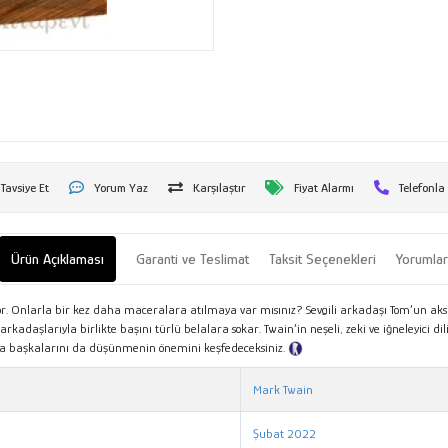
Tavsiye Et
Yorum Yaz
Karşılaştır
Fiyat Alarmı
Telefonla
Ürün Açıklaması
Garanti ve Teslimat
Taksit Seçenekleri
Yorumla
ışıyor. Onlarla bir kez daha maceralara atılmaya var mısınız? Sevgili arkadaşı Tom’un
adaşlarıyla birlikte başını türlü belalara sokar. Twain’in neşeli, zeki ve iğneleyici di
da başkalarını da düşünmenin önemini keşfedeceksiniz.
Tanıtım Metni
Mark Twain
Şubat 2022