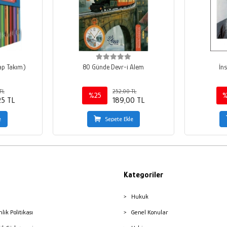
tap Takım)
80 Günde Devr-i Alem
İn
TL
252,00 TL
%25
%
25 TL
189,00 TL
e
Sepete Ekle
Kategoriler
Hukuk
nlik Politikası
Genel Konular