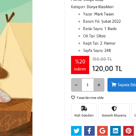
Kategori:
Dünya Klasikleri
Yazar:
Mark Twain
Basım Yılı:
Şubat 2022
Baskı Sayısı:
1. Baskı
Cilt Tipi:
Ciltsiz
Kağıt Tipi:
2. Hamur
Sayfa Sayısı:
248
150,00 TL
%20
120,00 TL
indirim
Sepete Ekl
Favorilerime ekle
Hızlı Gönderi
Güvenli Alışveriş