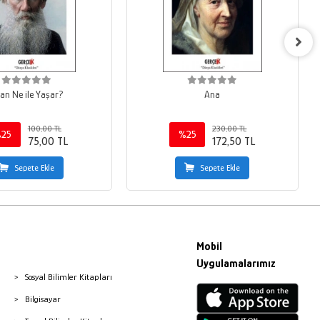
san Ne ile Yaşar?
Ana
100,00 TL
230,00 TL
25
%25
75,00 TL
172,50 TL
Sepete Ekle
Sepete Ekle
Mobil
Uygulamalarımız
Sosyal Bilimler Kitapları
Bilgisayar