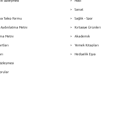
lik Sözleşmesi
Hobi
Sanat
a Talep Formu
Sağlık - Spor
sı Aydınlatma Metni
Kırtasiye Ürünleri
ma Metni
Akademik
artları
Yemek Kitapları
arı
Hediyelik Eşya
Sözleşmesi
Sorular
mleri
superKET E-ticaret ve Pazaryeri Entegrasyon Çözümleri