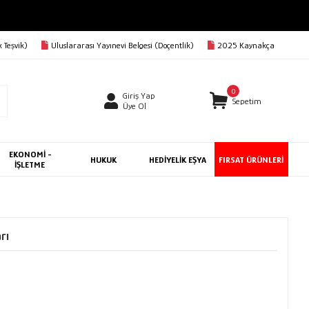
 Teşvik)
Uluslararası Yayınevi Belgesi (Doçentlik)
2025 Kaynakça
0
Giriş Yap
Sepetim
Üye Ol
EKONOMİ -
HUKUK
HEDİYELİK EŞYA
FIRSAT ÜRÜNLERİ
İŞLETME
rı