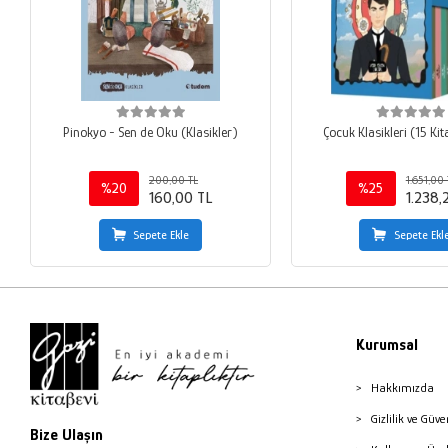
Pinokyo - Sen de Oku (Klasikler)
Çocuk Klasikleri (15 Ki
200,00 TL
1.651,00 
%20
%25
160,00 TL
1.238,
Sepete Ekle
Sepete Ekl
Kurumsal
Hakkımızda
Gizlilik ve Güve
Bize Ulaşın