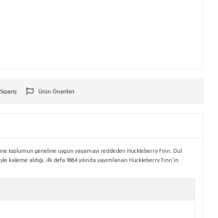
 Sipariş
Ürün Önerileri
r
 aksine toplumun geneline uygun yaşamayı reddeden Huckleberry Finn, Dul
liyle kaleme aldığı, ilk defa 1884 yılında yayımlanan Huckleberry Finn’in