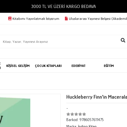
3000 TL VE ÜZERİ KARGO BEDAVA
Kitabımı Yayınlatmak İstiyorum
Uluslararası Yayınevi Belgesi (Akademik
E
KİŞİSEL GELİŞİM
ÇOCUK KİTAPLARI
EDEBİYAT
EĞİTİM
R
Huckleberry Finn'in Macerala
-
Barkod:
9786057611475
Marka:
İndigo Kitap