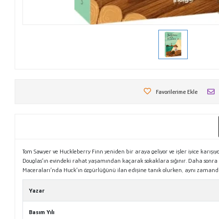
Favorilerime Ekle
Tom Sawyer ve Huckleberry Finn yeniden bir araya geliyor ve işler iyice kar
Douglas’ın evindeki rahat yaşamından kaçarak sokaklara sığınır. Daha sonra ark
Maceraları’nda Huck’ın özgürlüğünü ilan edişine tanık olurken, aynı zaman
Yazar
Basım Yılı