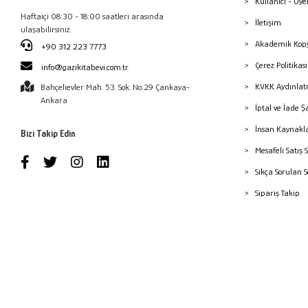
Kullanıcı - Üye
Haftaiçi 08:30 - 18:00 saatleri arasında
İletişim
ulaşabilirsiniz.
Akademik Kopy
+90 312 223 7773
Çerez Politika
info@gazikitabevi.com.tr
KVKK Aydınlat
Bahçelievler Mah. 53. Sok. No:29 Çankaya-
Ankara
İptal ve İade Ş
İnsan Kaynakl
Bizi Takip Edin
Mesafeli Satış 
Sıkça Sorulan 
Sipariş Takip
Havale Bildiri
Yayınevleri