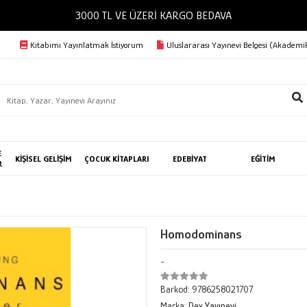
3000 TL VE ÜZERİ KARGO BEDAVA
Kitabımı Yayınlatmak İstiyorum
Uluslararası Yayınevi Belgesi (Akademik
E
KİŞİSEL GELİŞİM
ÇOCUK KİTAPLARI
EDEBİYAT
EĞİTİM
R
Homodominans
-
Barkod:
9786258021707
Marka:
Dex Yayınevi