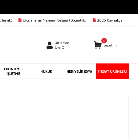
 Teşvik)
Uluslararası Yayınevi Belgesi (Doçentlik)
2025 Kaynakça
0
Giriş Yap
Sepetim
Üye Ol
EKONOMİ -
HUKUK
HEDİYELİK EŞYA
FIRSAT ÜRÜNLERİ
İŞLETME