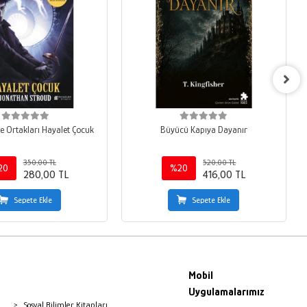
 Ortakları Hayalet Çocuk
Büyücü Kapıya Dayanır
350,00 TL
520,00 TL
20
%20
280,00 TL
416,00 TL
Sepete Ekle
Sepete Ekle
Mobil
Uygulamalarımız
Sosyal Bilimler Kitapları