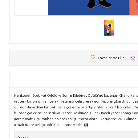
Favorilerime Ekle
Hankyoreh Edebiyat Ödülü ve Surim Edebiyat Ödülü’nü kazanan Chang Kang My
yepyeni bir biz için en gerekli yeteneği geliştirerek gün yüzüne çıkardı. Bu, 
durdur da ardına bir bak, Sana gözlerini belertip sırıtanlar var! İşte onlar
burada gözler önüne seriliyor! Yazar Hakkında: Güney Koreli yazar Chang Kang
gazetesinde 11 yıl muhabir olarak çalıştı. Yazar olarak kariyerine 2011 yılın
olmak üzere pek çok ödülü bulunmaktadır.
Tanıtım Metni
Yazar