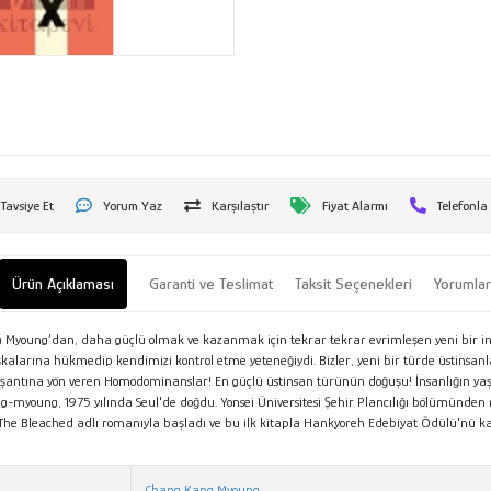
Tavsiye Et
Yorum Yaz
Karşılaştır
Fiyat Alarmı
Telefonla
Ürün Açıklaması
Garanti ve Teslimat
Taksit Seçenekleri
Yorumla
oung’dan, daha güçlü olmak ve kazanmak için tekrar tekrar evrimleşen yeni bir ins
başkalarına hükmedip kendimizi kontrol etme yeteneğiydi. Bizler, yeni bir türde üstinsa
, Yaşantına yön veren Homodominanslar! En güçlü üstinsan türünün doğuşu! İnsanlığın ya
-myoung, 1975 yılında Seul'de doğdu. Yonsei Üniversitesi Şehir Plancılığı bölümünden m
da The Bleached adlı romanıyla başladı ve bu ilk kitapla Hankyoreh Edebiyat Ödülü'nü k
Chang Kang Myoung