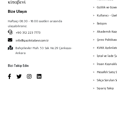
Gizlilik ve Güve
Bize Ulaşın
Kullanıcı - Üye
Haftaiçi 08:30 - 18:00 saatleri arasında
İletişim
ulaşabilirsiniz.
Akademik Kopy
+90 312 223 7773
Çerez Politika
info@gazikitabevi.com.tr
KVKK Aydınlat
Bahçelievler Mah. 53. Sok. No:29 Çankaya-
Ankara
İptal ve İade Ş
İnsan Kaynakl
Bizi Takip Edin
Mesafeli Satış 
Sıkça Sorulan 
Sipariş Takip
Havale Bildiri
Yayınevleri