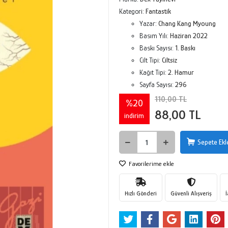
Kategori:
Fantastik
Yazar:
Chang Kang Myoung
Basım Yılı:
Haziran 2022
Baskı Sayısı:
1. Baskı
Cilt Tipi:
Ciltsiz
Kağıt Tipi:
2. Hamur
Sayfa Sayısı:
296
110,00 TL
%20
88,00 TL
indirim
Sepete Ekl
Favorilerime ekle
Hızlı Gönderi
Güvenli Alışveriş