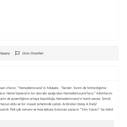
 Sipariş
Ürün Önerileri
r
an ırkının, “Homodominans”ın hikâyesi… “Genler, bizim de bilmediğimiz
nlarız. Homo Sapiens’in bir sonraki ayağı olan Homodominans’larız.” Adımlarını
şamı ile güvenliğinin ortaya koyulduğu Homodominans’ın kanlı savaşı, Şimdi,
ezun oldu ve bir inşaat şirketinde çalıştı. Ardından Dong-A Daily'
azandı. Pek çok romanı ve kısa öyküsü bulunan yazarın “Yılın Yazarı” da dahil