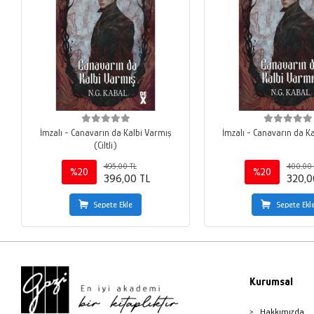
İmzalı - Canavarın da Kalbi Varmış
İmzalı - Canavarın da K
(Ciltli)
495,00 TL
400,00 
%20
%20
396,00 TL
320,0
Sepete Ekle
Sepete Ekl
Kurumsal
Hakkımızda