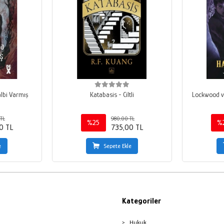
albi Varmış
Katabasis - Ciltli
Lockwood ve
TL
980,00 TL
%25
%
0 TL
735,00 TL
e
Sepete Ekle
Kategoriler
Hukuk