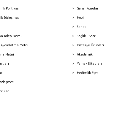
nlik Politikası
Genel Konular
lik Sözleşmesi
Hobi
Sanat
a Talep Formu
Sağlık - Spor
sı Aydınlatma Metni
Kırtasiye Ürünleri
ma Metni
Akademik
artları
Yemek Kitapları
arı
Hediyelik Eşya
Sözleşmesi
Sorular
mleri