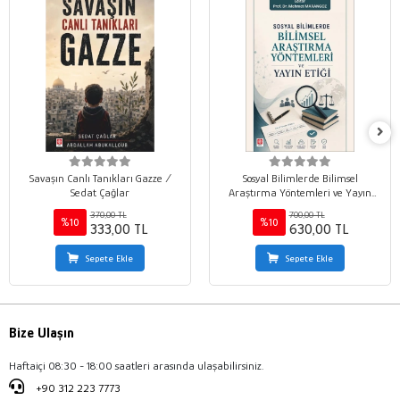
Savaşın Canlı Tanıkları Gazze /
Sosyal Bilimlerde Bilimsel
Sedat Çağlar
Araştırma Yöntemleri ve Yayın
Etiği / Mehmet Marangoz
370,00 TL
700,00 TL
%10
%10
333,00 TL
630,00 TL
Sepete Ekle
Sepete Ekle
Bize Ulaşın
Haftaiçi 08:30 - 18:00 saatleri arasında ulaşabilirsiniz.
+90 312 223 7773