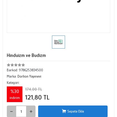
Hinduizm ve Budizm
Barkod:
9786253834500
Marka:
Dorlion Yayınevi
Kategori:
174,00 TL
%30
121,80 TL
indirim
Sepete Ekle