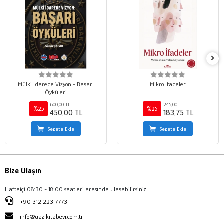
Mülki İdarede Vizyon - Başarı
Mikro İfadeler
Öyküleri
600,00 TL
245,00 TL
%25
%25
450,00 TL
183,75 TL
Sepete Ekle
Sepete Ekle
Bize Ulaşın
Haftaiçi 08:30 - 18:00 saatleri arasında ulaşabilirsiniz.
+90 312 223 7773
info@gazikitabevi.com.tr