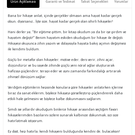
Ürün Açıklaması
Garanti ve Teslimat
Taksit Seçenekleri
Yorumlar
Bana bir hikaye anlat, içinde gerçekler olmasın ama hayat kadar gerçek
olsun, diyorsanız… İşte size, hayat kadar gerçek olan sihirli hikayeler!
Hani derler ya; “Bir eğitime gittim, bir kitap okudum ya da bir işe girdim ve
hayatım değişti!” Benim hayatım eskiden okuduğum bir hikaye ile değişti.
Hikayeyi okuyunca zihin yapım ve dolayısıyla hayata bakış açımın değişmesi
ile kendimi buldum.
Güçlü bir metafor olan hikayeler; motive eder, ders verir, zihni açar,
düşündürür ve bu sayede zihinde güçlü yeni nöral ağlar oluşturarak
hafızayı güçlendirir, terapi eder ve aynı zamanda farkındalığı artırarak
zihinsel dönüşüm sağlar.
Verdiğim eğitimlerin hepsinde konulara göre hikayeler anlatırken içlerine
biraz da sanat eklerim, böylece hikayeyi görselleştirip güçlendirerek daha
etkili hale gelmesini ve böylece kalbe dokunmasını sağlarım.
Şimdi ise yıllardır okuduğum binlerce hikaye arasından seçtiğim favori
hikayelerimden bazılarını sizlere sunarak kalbinize dokunmak, sizi size
hatırlatmak istiyorum.
Ey dost, hep hatırla, kendi hikayeni bulduğunda kendini de, bulacaksın!