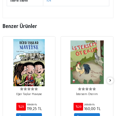
Sayfa Sayısı
104
Benzer Ürünler
Eğer Taşlar Maviyse
İstersem Öterim
159,00 TL
200,00 TL
%25
%20
119,25 TL
160,00 TL