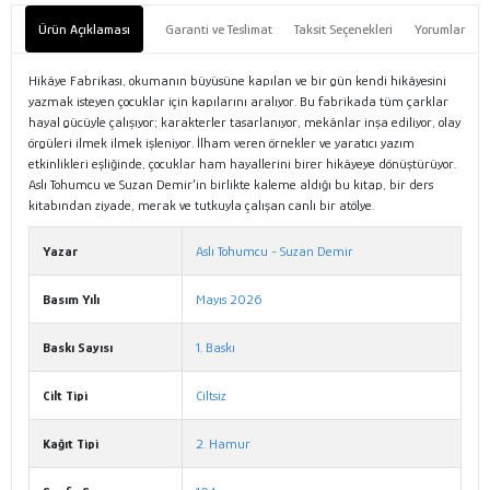
Ürün Açıklaması
Garanti ve Teslimat
Taksit Seçenekleri
Yorumlar
Hikâye Fabrikası, okumanın büyüsüne kapılan ve bir gün kendi hikâyesini
yazmak isteyen çocuklar için kapılarını aralıyor. Bu fabrikada tüm çarklar
hayal gücüyle çalışıyor; karakterler tasarlanıyor, mekânlar inşa ediliyor, olay
örgüleri ilmek ilmek işleniyor. İlham veren örnekler ve yaratıcı yazım
etkinlikleri eşliğinde, çocuklar ham hayallerini birer hikâyeye dönüştürüyor.
Aslı Tohumcu ve Suzan Demir’in birlikte kaleme aldığı bu kitap, bir ders
kitabından ziyade, merak ve tutkuyla çalışan canlı bir atölye.
Yazar
Aslı Tohumcu - Suzan Demir
Basım Yılı
Mayıs 2026
Baskı Sayısı
1. Baskı
Cilt Tipi
Ciltsiz
Kağıt Tipi
2. Hamur