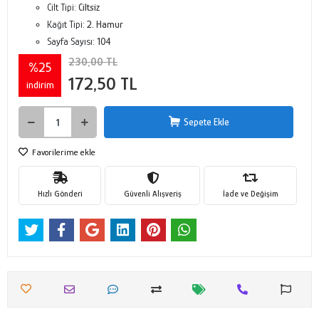
Cilt Tipi:
Ciltsiz
Kağıt Tipi:
2. Hamur
Sayfa Sayısı:
104
230,00 TL
%25
172,50 TL
indirim
Sepete Ekle
Favorilerime ekle
Hızlı Gönderi
Güvenli Alışveriş
İade ve Değişim