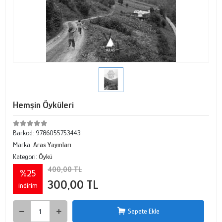
Hemşin Öyküleri
Barkod:
9786055753443
Marka:
Aras Yayınları
Kategori:
Öykü
400,00 TL
%25
300,00 TL
indirim
Sepete Ekle