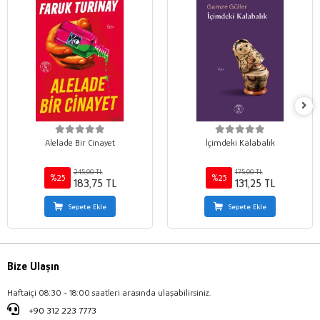
Alelade Bir Cinayet
İçimdeki Kalabalık
245,00 TL
175,00 TL
%25
%25
183,75 TL
131,25 TL
Sepete Ekle
Sepete Ekle
Bize Ulaşın
Haftaiçi 08:30 - 18:00 saatleri arasında ulaşabilirsiniz.
+90 312 223 7773