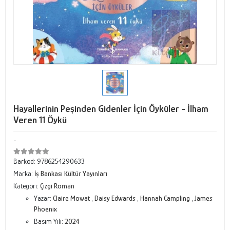
Hayallerinin Peşinden Gidenler İçin Öyküler - İlham
Veren 11 Öykü
-
Barkod:
9786254290633
Marka:
İş Bankası Kültür Yayınları
Kategori:
Çizgi Roman
Yazar:
Claire Mowat
,
Daisy Edwards
,
Hannah Campling
,
James
Phoenix
Basım Yılı:
2024