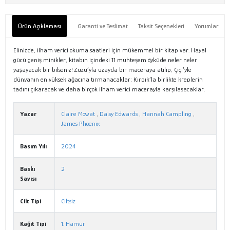
Ürün Açıklaması
Garanti ve Teslimat
Taksit Seçenekleri
Yorumlar
Elinizde, ilham verici okuma saatleri için mükemmel bir kitap var. Hayal
gücü geniş minikler, kitabın içindeki 11 muhteşem öyküde neler neler
yaşayacak bir bilseniz! Zuzu’yla uzayda bir maceraya atılıp, Çiçi’yle
dünyanın en yüksek ağacına tırmanacaklar; Kırpık’la birlikte kreplerin
tadını çıkaracak ve daha birçok ilham verici macerayla karşılaşacaklar.
Yazar
Claire Mowat
,
Daisy Edwards
,
Hannah Campling
,
James Phoenix
Basım Yılı
2024
Baskı
2
Sayısı
Cilt Tipi
Ciltsiz
Kağıt Tipi
1. Hamur