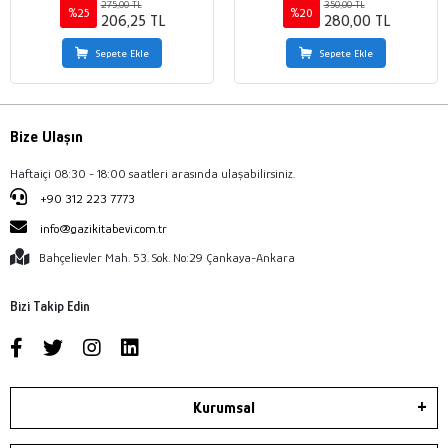
275,00 TL
350,00 TL
%25
%20
206,25 TL
280,00 TL
Sepete Ekle
Sepete Ekle
Bize Ulaşın
Haftaiçi 08:30 - 18:00 saatleri arasında ulaşabilirsiniz.
+90 312 223 7773
info@gazikitabevi.com.tr
Bahçelievler Mah. 53. Sok. No:29 Çankaya-Ankara
Bizi Takip Edin
Kurumsal