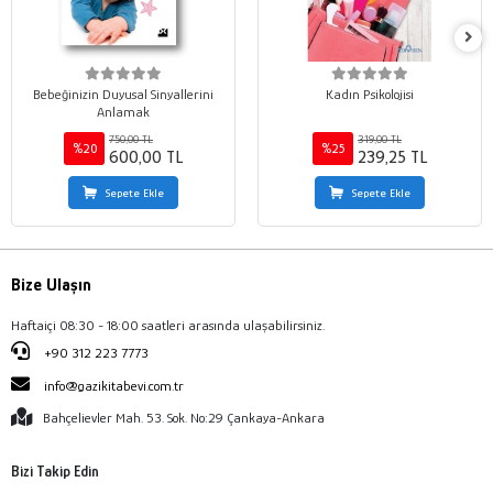
Bebeğinizin Duyusal Sinyallerini
Kadın Psikolojisi
Anlamak
750,00 TL
319,00 TL
%20
%25
600,00 TL
239,25 TL
Sepete Ekle
Sepete Ekle
Bize Ulaşın
Haftaiçi 08:30 - 18:00 saatleri arasında ulaşabilirsiniz.
+90 312 223 7773
info@gazikitabevi.com.tr
Bahçelievler Mah. 53. Sok. No:29 Çankaya-Ankara
Bizi Takip Edin