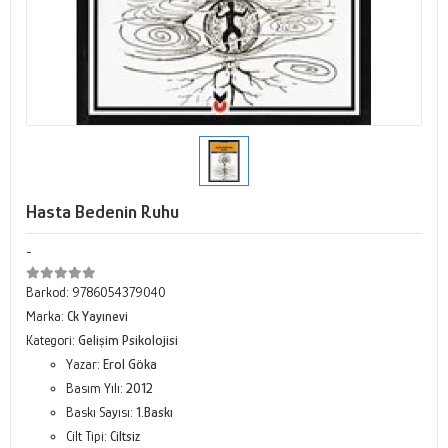
Hasta Bedenin Ruhu
-
Barkod:
9786054379040
Marka:
Ck Yayınevi
Kategori:
Gelişim Psikolojisi
Yazar:
Erol Göka
Basım Yılı:
2012
Baskı Sayısı:
1.Baskı
Cilt Tipi:
Ciltsiz