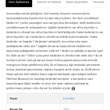
Ürün Açıklaması
Garanti ve Teslimat
Taksit Seçenekleri
Yorumlar
İnanmakta zorluk çektiğimiz, bizi hayrete düşüren manzaralarla
karşılaştığımızda bazılarımız bu sözü sıkça kullanır. Biri beni çimdiklesin!
Neden ki? Çünkü yaşadığım anın gerçek olup olmadığını, belki bedenimin
çimdiklenmesi ile anlayabilirim. Sağlıklı bedenlerin var olma biçimleri o
bedenlerin zihinsel var olma biçimlerini belirlediği gibi hasta bedenlerin var
olma biçimleri de o bedenlerin zihinlerine etkide bulunmaktadır. Hasta
bedenler ne hisseder? Bedensel rahatsızlık durumlarında insan
psikolojisinde neler olur? Sağlıklı olmak ve hasta olmak ifadelerinin
toplumsal psikolojideki anlamları nelerdir? Beden ve psikoloji arasında nasıl
bir ilişki vardır? Tıbbın içine giren bedenlerin zihinlerinde neler olur? Bu ve
bunlara benzer pek çok soruya cevap bulma gayreti sonucunda elinizde
tuttuğunuz kitap şekillenmiş oldu. İki yıl boyunca ağrı tedaviler görmesine,
birkaç ameliyat geçirmesine rağmen kansere yenik düşen ve 2008 yılının
Mayıs ayında ilahi takdire boyun eğerek ebediyete uğurladığım babam
Mehmet Beyazyüz’ün yaşadığı bedensel ıstıraplar, o ıstırapların yanı
başında geçirdiğim saatler ve onun her şeye rağmen gülmeye ve
güldürmeye çalışan ruhu da var bu kitabın içinde.
Tanıtım Metni
Yazar
Erol Göka
Basım Yılı
2012