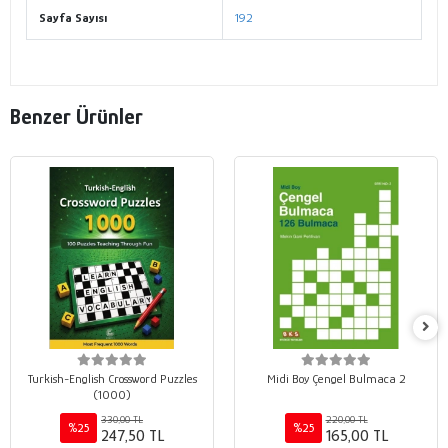
Sayfa Sayısı
192
Benzer Ürünler
Turkish-English Crossword Puzzles
Midi Boy Çengel Bulmaca 2
(1000)
330,00 TL
220,00 TL
%25
%25
247,50 TL
165,00 TL