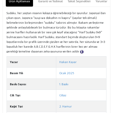
Ürün Açıklaması
Garanti ve Teslimat
Taksit Seçenekleri
Yorumlar
Sudoku, her yaştan insanın kolayca öğrenebileceği bir oyundur. Japonya’dan
çıkan oyun, Japonca “suuji wa dokushin ni kagiru” (sayılar tek olmalı)
kelimelerinin birleşiminden “sudoku” tabirini almıştır. Rakam yerleştirme
şeklinde anlaşılabilecek bir bulmaca türüdür. Biz bu kitapta rakamlar
yerine harfleri kullanarak bir nevi çok keyif alacağınız “Harf Sudoku 9x9”
bulmacasını hazırladık. Harf Sudoku, standart biçimde oluşturulan 9×9
boyutlarında bir grafik üzerinde çözülen ve her satırda, her sütunda ve 3×3
boyutluk her karede A,B,C,D,E,F,G,H,K harflerinin birer kez yer alması
gerektiği temeline dayanan zeka oyununa verilen addır.
Tanıtım Metni
Yazar
Hakan Kayar
Basım Yılı
Ocak 2025
Baskı Sayısı
1. Baskı
Cilt Tipi
Ciltsiz
Kağıt Tipi
2. Hamur