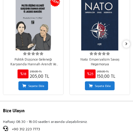
Politik Düşünce Geleneği
Nato: Emperyalizm Savaş
Karşısında Hannah Arendt Ve
Hegemonya
Jacques Rancıère
250,00 TL
200,00 TL
%18
%25
205,00 TL
150,00 TL
Sepete Ekle
Sepete Ekle
Bize Ulaşın
Haftaiçi 08:30 - 18:00 saatleri arasında ulaşabilirsiniz.
+90 312 223 7773