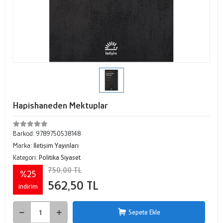
Hapishaneden Mektuplar
Barkod:
9789750538148
Marka:
İletişim Yayınları
Kategori:
Politika Siyaset
750,00 TL
%25
562,50 TL
indirim
Sepete Ekle