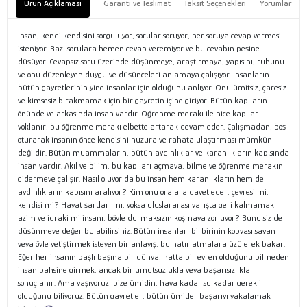
Ürün Açıklaması
Garanti ve Teslimat
Taksit Seçenekleri
Yorumlar
İnsan, kendi kendisini sorguluyor, sorular soruyor, her soruya cevap vermesi
isteniyor. Bazı sorulara hemen cevap veremiyor ve bu cevabın peşine
düşüyor. Cevapsız soru üzerinde düşünmeye, araştırmaya, yapısını, ruhunu
ve onu düzenleyen duygu ve düşünceleri anlamaya çalışıyor. İnsanların
bütün gayretlerinin yine insanlar için olduğunu anlıyor. Onu ümitsiz, çaresiz
ve kimsesiz bırakmamak için bir gayretin içine giriyor. Bütün kapıların
önünde ve arkasında insan vardır. Öğrenme merakı ile nice kapılar
yoklanır, bu öğrenme merakı elbette artarak devam eder. Çalışmadan, boş
oturarak insanın önce kendisini huzura ve rahata ulaştırması mümkün
değildir. Bütün muammaların, bütün aydınlıklar ve karanlıkların kapısında
insan vardır. Akıl ve bilim, bu kapıları açmaya, bilme ve öğrenme merakını
gidermeye çalışır. Nasıl oluyor da bu insan hem karanlıkların hem de
aydınlıkların kapısını aralıyor? Kim onu oralara davet eder, çevresi mi,
kendisi mi? Hayat şartları mı, yoksa uluslararası yarışta geri kalmamak
azim ve idraki mi insanı, böyle durmaksızın koşmaya zorluyor? Bunu siz de
düşünmeye değer bulabilirsiniz. Bütün insanları birbirinin kopyası sayan
veya öyle yetiştirmek isteyen bir anlayış, bu hatırlatmalara üzülerek bakar.
Eğer her insanın başlı başına bir dünya, hatta bir evren olduğunu bilmeden
insan bahsine girmek, ancak bir umutsuzlukla veya başarısızlıkla
sonuçlanır. Ama yaşıyoruz; bize ümidin, hava kadar su kadar gerekli
olduğunu biliyoruz. Bütün gayretler, bütün ümitler başarıyı yakalamak