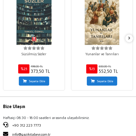
Süzülmüş Sözler
Yunanlar ve Tanrıları
498,00 TL
650,00 TL
%25
%15
373,50 TL
552,50 TL
Sepete Ekle
Sepete Ekle
Bize Ulaşın
Haftaiçi 08:30 - 18:00 saatleri arasında ulaşabilirsiniz.
+90 312 223 7773
info@gazikitabevi.com.tr