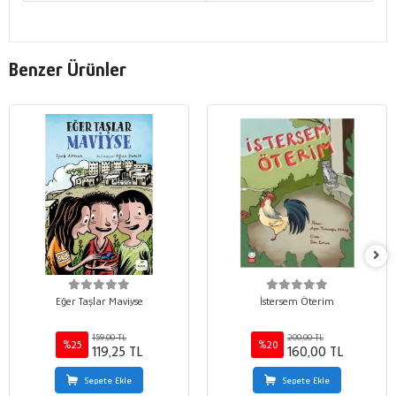
Benzer Ürünler
Eğer Taşlar Maviyse
İstersem Öterim
159,00 TL
200,00 TL
%25
%20
119,25 TL
160,00 TL
Sepete Ekle
Sepete Ekle