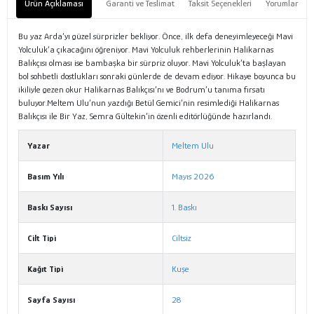
Ürün Açıklaması
Garanti ve Teslimat
Taksit Seçenekleri
Yorumlar
Bu yaz Arda’yı güzel sürprizler bekliyor. Önce, ilk defa deneyimleyeceği Mavi
Yolculuk’a çıkacağını öğreniyor. Mavi Yolculuk rehberlerinin Halikarnas
Balıkçısı olması ise bambaşka bir sürpriz oluyor. Mavi Yolculuk’ta başlayan
bol sohbetli dostlukları sonraki günlerde de devam ediyor. Hikaye boyunca bu
ikiliyle gezen okur Halikarnas Balıkçısı’nı ve Bodrum’u tanıma fırsatı
buluyor.Meltem Ulu’nun yazdığı Betül Gemici’nin resimlediği Halikarnas
Balıkçısı ile Bir Yaz, Semra Gültekin’in özenli editörlüğünde hazırlandı.
Yazar
Meltem Ulu
Basım Yılı
Mayıs 2026
Baskı Sayısı
1. Baskı
Cilt Tipi
Ciltsiz
Kağıt Tipi
Kuşe
Sayfa Sayısı
28