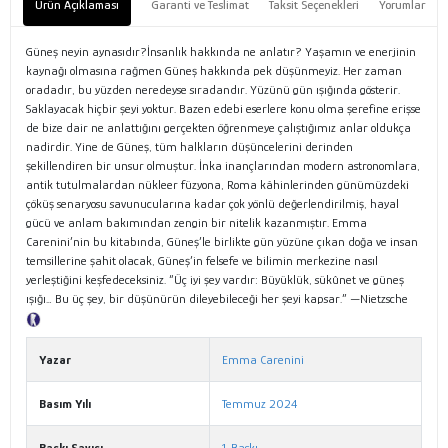
Ürün Açıklaması
Garanti ve Teslimat
Taksit Seçenekleri
Yorumlar
Güneş neyin aynasıdır?İnsanlık hakkında ne anlatır? Yaşamın ve enerjinin
kaynağı olmasına rağmen Güneş hakkında pek düşünmeyiz. Her zaman
oradadır, bu yüzden neredeyse sıradandır. Yüzünü gün ışığında gösterir.
Saklayacak hiçbir şeyi yoktur. Bazen edebi eserlere konu olma şerefine erişse
de bize dair ne anlattığını gerçekten öğrenmeye çalıştığımız anlar oldukça
nadirdir. Yine de Güneş, tüm halkların düşüncelerini derinden
şekillendiren bir unsur olmuştur. İnka inançlarından modern astronomlara,
antik tutulmalardan nükleer füzyona, Roma kâhinlerinden günümüzdeki
çöküş senaryosu savunucularına kadar çok yönlü değerlendirilmiş, hayal
gücü ve anlam bakımından zengin bir nitelik kazanmıştır. Emma
Carenini’nin bu kitabında, Güneş’le birlikte gün yüzüne çıkan doğa ve insan
temsillerine şahit olacak, Güneş’in felsefe ve bilimin merkezine nasıl
yerleştiğini keşfedeceksiniz. “Üç iyi şey vardır: Büyüklük, sükûnet ve güneş
ışığı… Bu üç şey, bir düşünürün dileyebileceği her şeyi kapsar.” —Nietzsche
Tanıtım Metni
Yazar
Emma Carenini
Basım Yılı
Temmuz 2024
Baskı Sayısı
1. Baskı