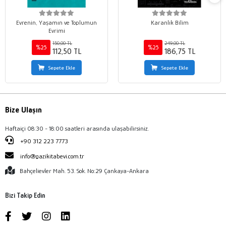
Evrenin, Yaşamın ve Toplumun
Karanlık Bilim
Evrimi
150,00 TL
249,00 TL
%25
%25
112,50 TL
186,75 TL
Sepete Ekle
Sepete Ekle
Bize Ulaşın
Haftaiçi 08:30 - 18:00 saatleri arasında ulaşabilirsiniz.
+90 312 223 7773
info@gazikitabevi.com.tr
Bahçelievler Mah. 53. Sok. No:29 Çankaya-Ankara
Bizi Takip Edin