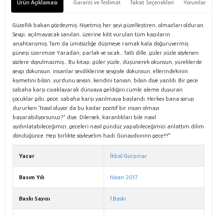
Ürün Açıklaması
Garanti ve Teslimat
Taksit Seçenekleri
Yorumlar
Güzellik bakan gözdeymiş. Niyetmiş her şeyi güzelleştiren, olmazları olduran.
Sevgi, açılmayacak sanılan, üzerine kilit vurulan tüm kapıların
anahtarıymış. Tam da ümitsizliğe düşmeye ramak kala doğuruvermiş
güneşi üzerimize Yaradan; parlak ve sıcak... Tatlı dille, güler yüzle söylenen
sözlere doyulmazmış... Bu kitap, güler yüzle, düşünerek okunsun, yüreklerde
sevgi dokunsun, insanlar sevdiklerine sevgiyle dokunsun, ellerindekinin
kıymetini bilsin, yurdunu sevsin, kendini tanısın, bilsin diye yazıldı. Bir gece
sabaha karşı ciyaklayarak dünyaya geldiğini cümle aleme duyuran
çocuklar gibi, gece, sabaha karşı yazılmaya başlandı. Herkes bana sorup
dururken 'Nasıl oluyor da bu kadar pozitif bir insan olmayı
başarabiliyorsunuz?' diye. Dilersek, karanlıkları bile nasıl
aydınlatabileceğimizi, geceleri nasıl gündüz yapabileceğimizi anlattım dilim
döndüğünce. Hep birlikte söyleyelim hadi. Günaydııınnn gece!!!"
Yazar
İkbal Gürpınar
Basım Yılı
Nisan 2017
Baskı Sayısı
1.Baskı