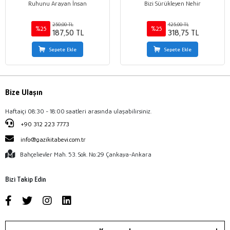
Ruhunu Arayan İnsan
Bizi Sürükleyen Nehir
250,00 TL
425,00 TL
%25
%25
187,50 TL
318,75 TL
Sepete Ekle
Sepete Ekle
Bize Ulaşın
Haftaiçi 08:30 - 18:00 saatleri arasında ulaşabilirsiniz.
+90 312 223 7773
info@gazikitabevi.com.tr
Bahçelievler Mah. 53. Sok. No:29 Çankaya-Ankara
Bizi Takip Edin