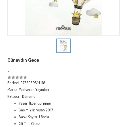
Günaydın Gece
-
Barkod:
9786059514118
Marka:
Yediveren Yayınları
Kategori:
Deneme
Yazar:
İkbal Gürpınar
Basım Yılı:
Nisan 2017
Baskı Sayısı:
1.Baskı
Cilt Tipi:
Ciltsiz