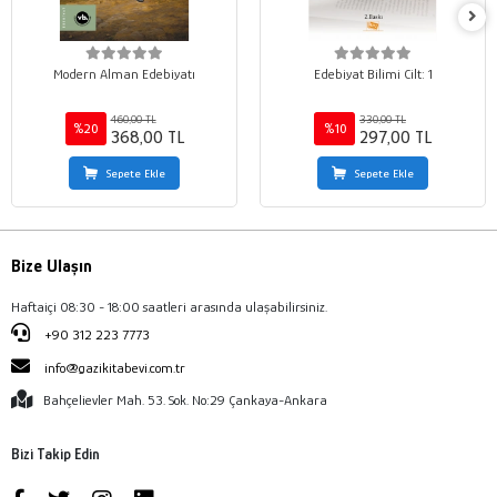
Modern Alman Edebiyatı
Edebiyat Bilimi Cilt: 1
460,00 TL
330,00 TL
%20
%10
368,00 TL
297,00 TL
Sepete Ekle
Sepete Ekle
Bize Ulaşın
Haftaiçi 08:30 - 18:00 saatleri arasında ulaşabilirsiniz.
+90 312 223 7773
info@gazikitabevi.com.tr
Bahçelievler Mah. 53. Sok. No:29 Çankaya-Ankara
Bizi Takip Edin