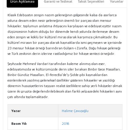
Ürün Açıklaması
Garanti ve Teslimat
Taksit Seçenekleri
Yorumlar
Klasik Edebiyatın zengin nazım geleneğinin gölgesinde kalsa da asırlarca
yoluna devam eden nesir geleneğinin önemli bir parçası olan mensur
hikâyeler, toplumun anlatma ihtiyacını karşılayan ve edebiyat eşittir nazım
düşüncesinin hakim olduğu bir dönemde kendi yolunda ilerlemeye devam
eden zengin ve köklü bir kültürel miras olarak karşımıza çıkmaktadır. Bu
kültürel mirasın bir parçası olarak kaynaklarda ismi geçmeyen ve içerisinde
23 mensur hikâye örneği barındıran Gülşen-i Zürefa, Doğu hikaye geleneği
ve Türk zevkinin derin izlerine rastladığımız bir hikaye sentezi örneğidir.
Şeyhzade Mehmed Vardarî tarafından kaleme alınmış olan eser,
edebiyatımızda ve kültürümüzde derin izler bırakan Binbir Gece Masalları,
Binbir Gündüz Masalları, El-FerecBa'de'ş-Şidde gibi kaynaklardan
esinlenilerek yazılmış geleneksel özellikler gösteren hikayeler ve yazıldığı
dönemin hususiyetlerini taşıyan realist özelliklere sahip yerli hikâyeler olmak
üzere iki grupta değerlendirilebilecek olan farklı yelpazedeki hikâyeleri aynı
çatı altında toplamaktadır.
Yazar
Halime Çavuşoğlu
Basım Yılı
2018