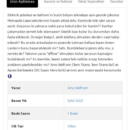
Ürün Açıklaması
Garanti ve Teslimat
Taksit Seçenekleri
Yorumlar
Elektrik şebekesi ve Gotham’ın bulut bilişim teknolojisi aynı gecede çökünce
Metropolis Lisesi sakinlerinin hayatı altüst oldu. Kantinde bile işler sarpa
sardı. Düşünün ki yalnızca nakit para kabul eden bir kantin!? Kartlar
çalışmadan yemek bile alamazsın! Üstelik bazı kızlar bu durumdan daha
fazla etkilendi. Örneğin Batgirl, akıllı telefonu olmadan dersleri nasıl takip
edecek? Bu arada arkadaşlarını güvende tutmayı kafaya koyan Green
Lantern bunu başarabilecek mi? Sahi, Bumblebee’yi gören oldu mu, o
nerelerde? Takımın yarısı “offline” olmuşken kızlar sorunun kaynağını
bulabilecek mi? En önemlisi, Sweet Justice’teki tatlılar eriyip bitmeden
problemi çözebilecekler mi? Amy Wolfram (Teen Titans, Teen Titans Go!) ve
Agnes Garbowska (DC Super Hero Girls) serinin yeni macerasıyla karşımızda
Tanıtım Metni
Yazar
Amy Wolfram
Basım Yılı
Eylül 2021
Baskı Sayısı
1. Baskı
Cilt Tipi
Ciltsiz