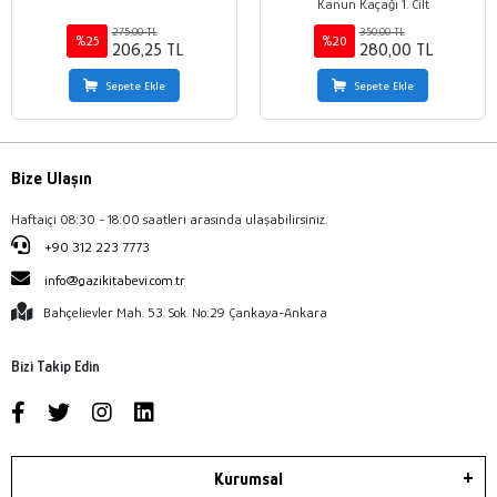
Kanun Kaçağı 1. Cilt
275,00 TL
350,00 TL
%25
%20
206,25 TL
280,00 TL
Sepete Ekle
Sepete Ekle
Bize Ulaşın
Haftaiçi 08:30 - 18:00 saatleri arasında ulaşabilirsiniz.
+90 312 223 7773
info@gazikitabevi.com.tr
Bahçelievler Mah. 53. Sok. No:29 Çankaya-Ankara
Bizi Takip Edin
Kurumsal