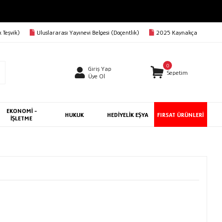
 Teşvik)
Uluslararası Yayınevi Belgesi (Doçentlik)
2025 Kaynakça
0
Giriş Yap
Sepetim
Üye Ol
EKONOMİ -
HUKUK
HEDİYELİK EŞYA
FIRSAT ÜRÜNLERİ
İŞLETME