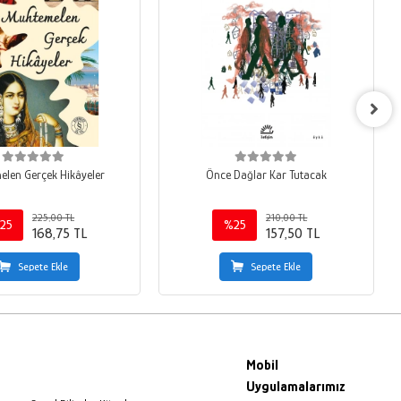
len Gerçek Hikâyeler
Önce Dağlar Kar Tutacak
225,00 TL
210,00 TL
25
%25
168,75 TL
157,50 TL
Sepete Ekle
Sepete Ekle
Mobil
Uygulamalarımız