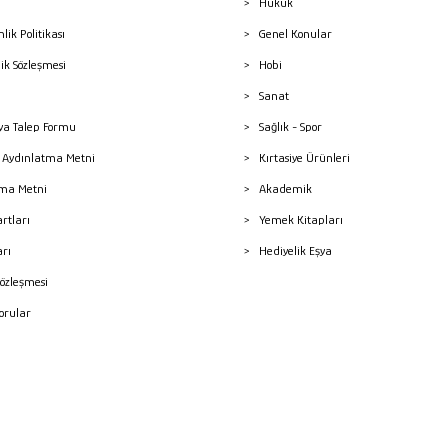
Hukuk
nlik Politikası
Genel Konular
lik Sözleşmesi
Hobi
Sanat
a Talep Formu
Sağlık - Spor
sı Aydınlatma Metni
Kırtasiye Ürünleri
ma Metni
Akademik
artları
Yemek Kitapları
arı
Hediyelik Eşya
Sözleşmesi
Sorular
mleri