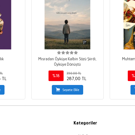
lık
Mısradan Öyküye Kalbin Sözü Şiirdi,
Muhteme
Öyküye Dönüştü
TL
350,00 TL
%18
%
5 TL
287,00 TL
e
Sepete Ekle
Kategoriler