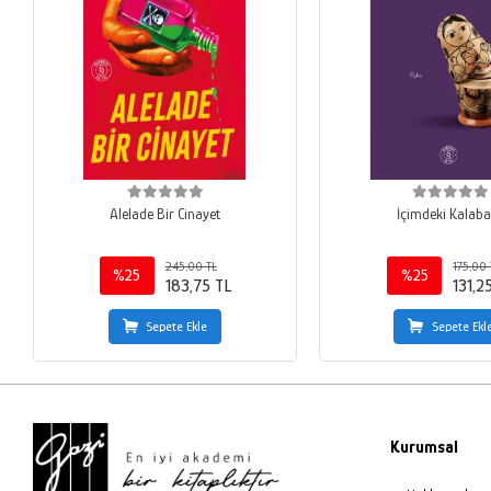
Alelade Bir Cinayet
İçimdeki Kalaba
245,00 TL
175,00 
%25
%25
183,75 TL
131,2
Sepete Ekle
Sepete Ekl
Kurumsal