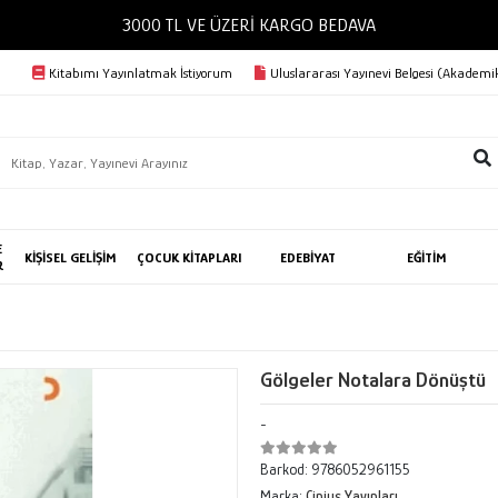
3000 TL VE ÜZERİ KARGO BEDAVA
Kitabımı Yayınlatmak İstiyorum
Uluslararası Yayınevi Belgesi (Akademik
E
KİŞİSEL GELİŞİM
ÇOCUK KİTAPLARI
EDEBİYAT
EĞİTİM
R
Gölgeler Notalara Dönüştü
-
Barkod:
9786052961155
Marka:
Cinius Yayınları