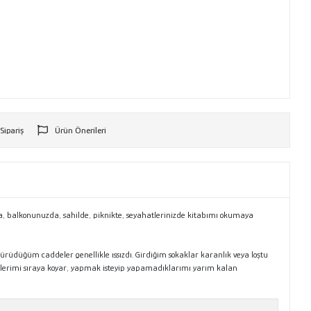
 Sipariş
Ürün Önerileri
r
, balkonunuzda, sahilde, piknikte, seyahatlerinizde kitabımı okumaya
rüdüğüm caddeler genellikle ıssızdı. Girdiğim sokaklar karanlık veya loştu
lerimi sıraya koyar, yapmak isteyip yapamadıklarımı yarım kalan