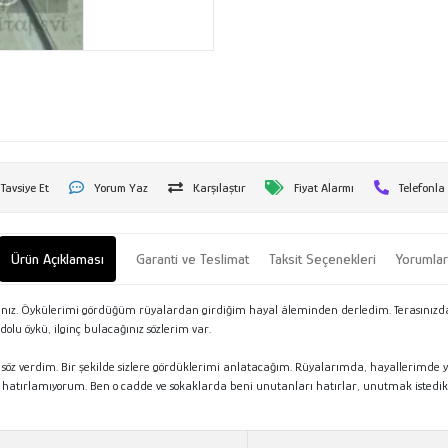
Tavsiye Et
Yorum Yaz
Karşılaştır
Fiyat Alarmı
Telefonla
Ürün Açıklaması
Garanti ve Teslimat
Taksit Seçenekleri
Yorumla
sınız. Öykülerimi gördüğüm rüyalardan girdiğim hayal âleminden derledim. Terasınızda
olu öykü, ilginç bulacağınız sözlerim var.
z verdim. Bir şekilde sizlere gördüklerimi anlatacağım. Rüyalarımda, hayallerimde yü
hatırlamıyorum. Ben o cadde ve sokaklarda beni unutanları hatırlar, unutmak istedik