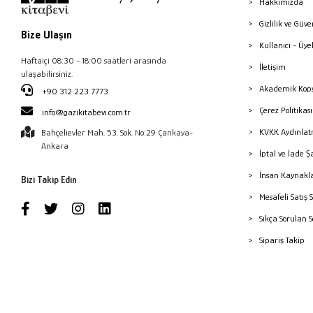
Hakkımızda
Gizlilik ve Güve
Bize Ulaşın
Kullanıcı - Üye
Haftaiçi 08:30 - 18:00 saatleri arasında
İletişim
ulaşabilirsiniz.
Akademik Kopy
+90 312 223 7773
Çerez Politika
info@gazikitabevi.com.tr
KVKK Aydınlat
Bahçelievler Mah. 53. Sok. No:29 Çankaya-
Ankara
İptal ve İade Ş
İnsan Kaynakl
Bizi Takip Edin
Mesafeli Satış 
Sıkça Sorulan 
Sipariş Takip
Havale Bildiri
Yayınevleri