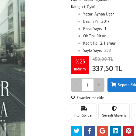
Kategori:
Öykü
Yazar:
Ayhan Uçar
Basım Yılı:
2017
Baskı Sayısı:
1
Cilt Tipi:
Ciltsiz
Kağıt Tipi:
2. Hamur
Sayfa Sayısı:
323
450,00 TL
%25
337,50 TL
indirim
Sepete Ekl
Favorilerime ekle
Hızlı Gönderi
Güvenli Alışveriş