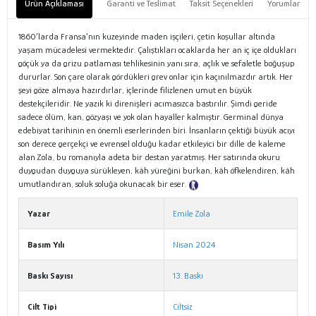
Ürün Açıklaması
Garanti ve Teslimat
Taksit Seçenekleri
Yorumlar
1860’larda Fransa’nın kuzeyinde maden işçileri, çetin koşullar altında
yaşam mücadelesi vermektedir. Çalıştıkları ocaklarda her an iç içe oldukları
göçük ya da grizu patlaması tehlikesinin yanı sıra, açlık ve sefaletle boğuşup
dururlar. Son çare olarak gördükleri grev onlar için kaçınılmazdır artık. Her
şeyi göze almaya hazırdırlar, içlerinde filizlenen umut en büyük
destekçileridir. Ne yazık ki direnişleri acımasızca bastırılır. Şimdi geride
sadece ölüm, kan, gözyaşı ve yok olan hayaller kalmıştır. Germinal dünya
edebiyat tarihinin en önemli eserlerinden biri. İnsanların çektiği büyük acıyı
son derece gerçekçi ve evrensel olduğu kadar etkileyici bir dille de kaleme
alan Zola, bu romanıyla adeta bir destan yaratmış. Her satırında okuru
duygudan duyguya sürükleyen, kâh yüreğini burkan, kâh öfkelendiren, kâh
umutlandıran, soluk soluğa okunacak bir eser.
Tanıtım Metni
Yazar
Emile Zola
Basım Yılı
Nisan 2024
Baskı Sayısı
13. Baskı
Cilt Tipi
Ciltsiz