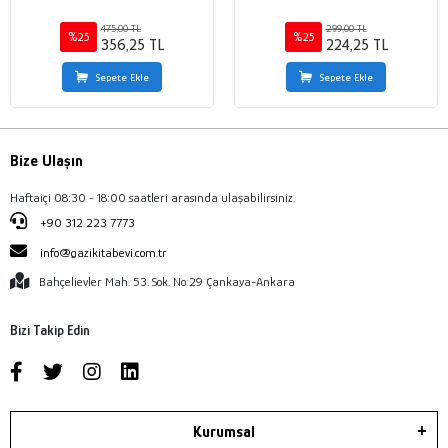
475,00 TL
299,00 TL
%25
%25
356,25 TL
224,25 TL
Sepete Ekle
Sepete Ekle
Bize Ulaşın
Haftaiçi 08:30 - 18:00 saatleri arasında ulaşabilirsiniz.
+90 312 223 7773
info@gazikitabevi.com.tr
Bahçelievler Mah. 53. Sok. No:29 Çankaya-Ankara
Bizi Takip Edin
Kurumsal