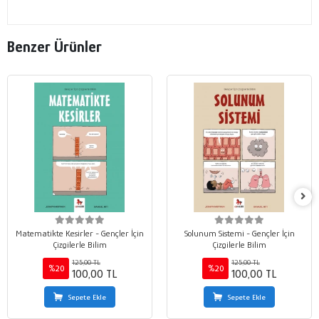
Benzer Ürünler
Matematikte Kesirler - Gençler İçin
Solunum Sistemi - Gençler İçin
Çizgilerle Bilim
Çizgilerle Bilim
125,00 TL
125,00 TL
%20
%20
100,00 TL
100,00 TL
Sepete Ekle
Sepete Ekle