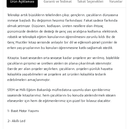
Ürün Açıklaması
Garanti ve Teslimat
Taksit Seçenekleri
Yorumlar
Teknoloji artık büyüklerin tekelinden çıkıp; gençlerin, çocukların dünyasına
inmeye başladı. Bu değişimin hepimiz farkındayız. Fakat sadece farkında
olmak yetmiyor. Düşünen, kodlayan, üreten nesillere olan ihtiyaç
günümüzde devletin de desteği ile genç yaş aralığına kodlama, elektronik,
robotik ve teknolojik eğitim konularının öğrenilmesini zorunlu kıldı. Biz de
Genç Mucitler kitap serisinde anlaşılır bir dil ve eğlenceli görsel çizimler ile
erken yaş gruplarının bu konuları öğrenmesine katkı sağlamak istedik.
Kitapta, basit seviyeden orta seviyeye kadar projelere yer verilmiş, böylelikle
çocukların girişimci ve üretken yönleri ön plana çıkarılmak istenmiştir.
Eserde yer alan projeler seçilirken, çocukların, projeleri günlük hayatta
kolaylıkla yapabilmeleri ve projelere ait ürünleri kolaylıkla tedarik
edebilmeleri amaçlanmıştır.
STEM ve Milli Eğitim Bakanlığı müfredatına uyumlu olan içeriklerimiz
sayesinde kitaplarımız, hem çocuklarını bu konuda yönlendirmek isteyen
ebeveynler için hem de eğitmenlerimiz için güzel bir kılavuz olacaktır.
1- Basit Motor Yapımı
2- Akıllı Led