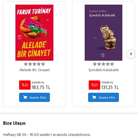
Alelade Bir Cinayet
İçimdeki Kalabalık
245,00 TL
175,00 TL
%25
%25
183,75 TL
131,25 TL
Sepete Ekle
Sepete Ekle
Bize Ulaşın
Haftaiçi 08:30 - 18:00 saatleri arasında ulaşabilirsiniz.