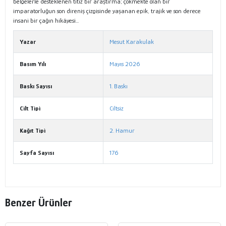
belgelerle desteklenen titiz bir araştırma; çökmekte olan bir
imparatorluğun son direniş çizgisinde yaşanan epik, trajik ve son derece
insani bir çağın hikâyesi...
Yazar
Mesut Karakulak
Basım Yılı
Mayıs 2026
Baskı Sayısı
1. Baskı
Cilt Tipi
Ciltsiz
Kağıt Tipi
2. Hamur
Sayfa Sayısı
176
Benzer Ürünler