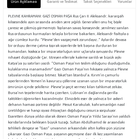
Ürün Açıklaması
Garanti ve Teslimat
Taksit Seçenekleri
Yorumlar
PLEVNE KAHRAMANI: GAZİ OSMAN PAŞA Rus Çarı II. Aleksandr, karargâh
kilisesindeki ayin sırasında aniden yere yığıldı. Generalleri onu hiç böyle
çaresiz ve çökmüş görmemişti. Toplanan savaş konseyinde, yenilmez sanılan
Rus ordusunun kurmayları telaşla birbirine bakarken, Aleksandr fısıltıyla o
ağır cümleyi kurdu: “Plevne’den vazgeçmek zorundayız...” Aylardır devasa
bir orduyu derme çatma toprak siperlerde tek başına durduran bir
kumandan, koskoca bir imparatorluğun sinir uçlarıyla oynuyordu. Plevne
nihayet düştüğünde Çar, titreyen elleriyle kaleme sarıldı ve büyük aşkı
Katya’ya şu satırları yazdı: “Osman Paşa’nın teslim olduğunu duyduğumda,
kulaklarıma inanamadım!” Gazi Osman Paşa’nın hikâyesi yalnızca Plevne
tabyalarında başlayıp bitmez. Tokat’tan İstanbul’a, Kırım’ın çamurlu
siperlerinden Yemen’in kavurucu çöllerine uzanan uzun bir imparatorluk
ömrünün içinde şekillenir. Plevne’yi geçit vermez kılan tahkimat zekâsı;
Bursa’nın tepelerinde harita çizerken, Lübnan’ın dağlarında gerilla
taktikleri öğrenirken kazanılmıştır. Elinizdeki eser de yalnızca bir askerî
dehanın hamasi portresi değildir. Mesut Karakulak, kahramanlığın nasıl
üretildiğini ve hangi siyasi ihtiyaçtan doğduğunu cesurca sorguluyor.
Esaretten dünya yıldızı olarak dönen Osman Paşa’yı Yıldız Sarayı’nın yaldızlı
koridorlarında bekleyen büyük tuzağı, Sultan Abdülhamid ile arasındaki
tehlikeli dengeyi ve “Gazi” unvanının arkasındaki altın kafesi gün yüzüne
çıkarıyor. Gazi Osman Paşa, paşanın geçmişine dair ilk kez yayımlanan