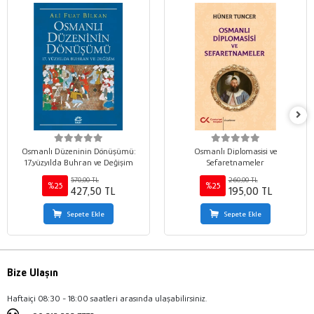
Osmanlı Düzeninin Dönüşümü:
Osmanlı Diplomasisi ve
17.yüzyılda Buhran ve Değişim
Sefaretnameler
570,00 TL
260,00 TL
%25
%25
427,50 TL
195,00 TL
Sepete Ekle
Sepete Ekle
Bize Ulaşın
Haftaiçi 08:30 - 18:00 saatleri arasında ulaşabilirsiniz.