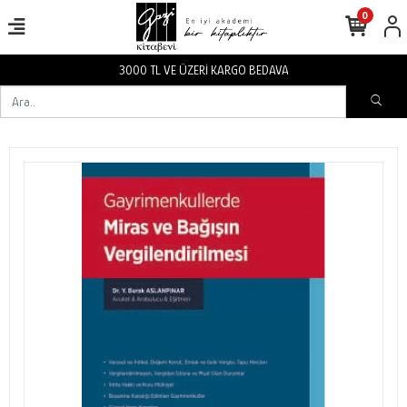
0
BEDAVA
3000 TL VE ÜZERİ KARGO 