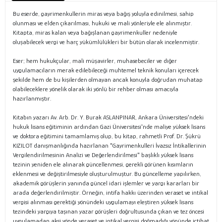
Bu eserde, gayrimenkullerin miras veya bağış yoluyla edinilmesi, sahip
olunması ve elden çıkarılması, hukuki ve mali yönleriyle ele alınmıştır.
Kitapta, miras kalan veya bağışlanan gayrimenkuller nedeniyle
oluşabilecek vergi ve harç yükümlülükleri bir bütün olarak incelenmiştir.
Eser; hem hukukçular, mali müşavirler, muhasebeciler ve diğer
uygulamacıların merak edilebileceği muhtemel teknik konuları içerecek
şekilde hem de bu kişilerden olmayan ancak konuyla doğrudan muhatap
olabileceklere yönelik olarak iki yönlü bir rehber olması amacıyla
hazırlanmıştır.
Kitabın yazarı Av. Arb. Dr. Y. Burak ASLANPINAR, Ankara Üniversitesi'ndeki
hukuk lisans eğitiminin ardından Gazi Üniversitesi'nde maliye yüksek lisans
ve doktora eğitimini tamamlamış olup, bu kitap, rahmetli Prof. Dr. Şükrü
KIZILOT danışmanlığında hazırlanan "Gayrimenkulleri İvazsız İntikallerinin
Vergilendirilmesinin Analizi ve Değerlendirilmesi" başlıklı yüksek lisans
tezinin yeniden ele alınarak güncellenmesi, gerekli görünen kısımların
eklenmesi ve değiştirilmesiyle oluşturulmuştur. Bu güncelleme yapılırken,
akademik görüşlerin yanında güncel idari işlemler ve yargı kararları bir
arada değerlendirilmiştir. Örneğin, intifa hakkı üzerinden veraset ve intikal
vergisi alınması gerektiği yönündeki uygulamayı eleştiren yüksek lisans
tezindeki yargıya taşınan yazar görüşleri doğrultusunda çıkan ve tez öncesi
uygulamadan aksi yönde veraset ve intikal vergisi doğmadığı yönünde içtihat