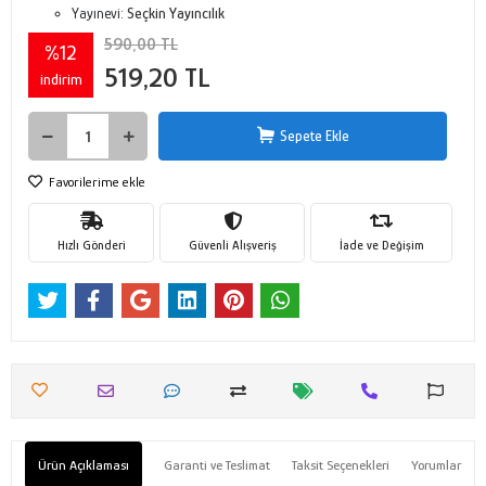
Yayınevi:
Seçkin Yayıncılık
590,00 TL
%12
519,20 TL
indirim
Sepete Ekle
Favorilerime ekle
Hızlı Gönderi
Güvenli Alışveriş
İade ve Değişim
Ürün Açıklaması
Garanti ve Teslimat
Taksit Seçenekleri
Yorumlar