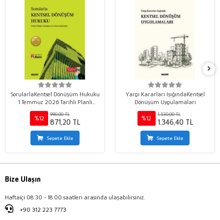
SorularlaKentsel Dönüşüm Hukuku
Yargı Kararları IşığındaKentsel
1 Temmuz 2026 Tarihli Planlı
Dönüşüm Uygulamaları
Alanlar İmar Yönetmelik
990,00 TL
1.530,00 TL
Değişikliği İşlenmiştir
%12
%12
871,20 TL
1.346,40 TL
Sepete Ekle
Sepete Ekle
Bize Ulaşın
Haftaiçi 08:30 - 18:00 saatleri arasında ulaşabilirsiniz.
+90 312 223 7773