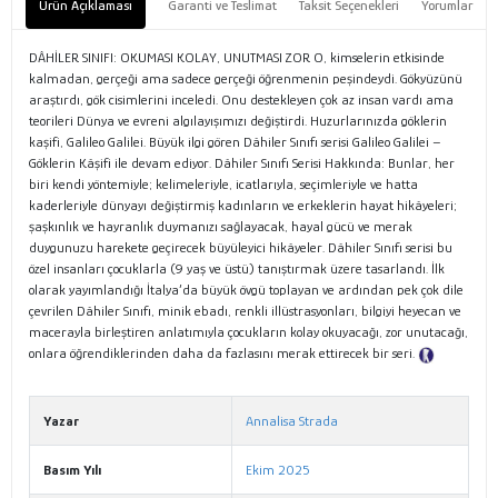
Ürün Açıklaması
Garanti ve Teslimat
Taksit Seçenekleri
Yorumlar
DÂHİLER SINIFI: OKUMASI KOLAY, UNUTMASI ZOR O, kimselerin etkisinde
kalmadan, gerçeği ama sadece gerçeği öğrenmenin peşindeydi. Gökyüzünü
araştırdı, gök cisimlerini inceledi. Onu destekleyen çok az insan vardı ama
teorileri Dünya ve evreni algılayışımızı değiştirdi. Huzurlarınızda göklerin
kaşifi, Galileo Galilei. Büyük ilgi gören Dâhiler Sınıfı serisi Galileo Galilei –
Göklerin Kâşifi ile devam ediyor. Dâhiler Sınıfı Serisi Hakkında: Bunlar, her
biri kendi yöntemiyle; kelimeleriyle, icatlarıyla, seçimleriyle ve hatta
kaderleriyle dünyayı değiştirmiş kadınların ve erkeklerin hayat hikâyeleri;
şaşkınlık ve hayranlık duymanızı sağlayacak, hayal gücü ve merak
duygunuzu harekete geçirecek büyüleyici hikâyeler. Dâhiler Sınıfı serisi bu
özel insanları çocuklarla (9 yaş ve üstü) tanıştırmak üzere tasarlandı. İlk
olarak yayımlandığı İtalya’da büyük övgü toplayan ve ardından pek çok dile
çevrilen Dâhiler Sınıfı, minik ebadı, renkli illüstrasyonları, bilgiyi heyecan ve
macerayla birleştiren anlatımıyla çocukların kolay okuyacağı, zor unutacağı,
onlara öğrendiklerinden daha da fazlasını merak ettirecek bir seri.
Tanıtım Metni
Yazar
Annalisa Strada
Basım Yılı
Ekim 2025