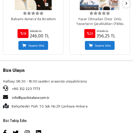
Babamı Asmera’da Bıraktım
Yazar Olmadan Önce: Ünlü
Yazarların Çocuklukları (Fleksi
Kapak)
300,00 TL
475,00 TL
%18
%25
246,00 TL
356,25 TL
Sepete Ekle
Sepete Ekle
Bize Ulaşın
Haftaiçi 08:30 - 18:00 saatleri arasında ulaşabilirsiniz.
+90 312 223 7773
info@gazikitabevi.com.tr
Bahçelievler Mah. 53. Sok. No:29 Çankaya-Ankara
Bizi Takip Edin