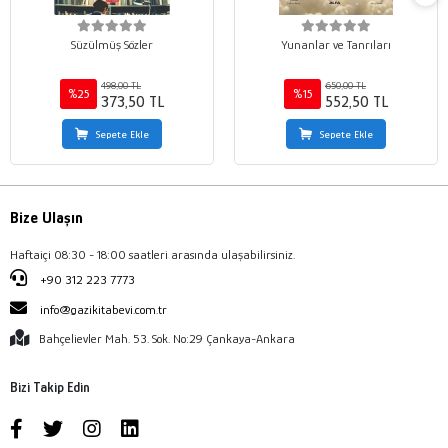
Süzülmüş Sözler
Yunanlar ve Tanrıları
498,00 TL
650,00 TL
%25
%15
373,50 TL
552,50 TL
Sepete Ekle
Sepete Ekle
Bize Ulaşın
Haftaiçi 08:30 - 18:00 saatleri arasında ulaşabilirsiniz.
+90 312 223 7773
info@gazikitabevi.com.tr
Bahçelievler Mah. 53. Sok. No:29 Çankaya-Ankara
Bizi Takip Edin