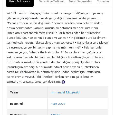
Ürün Açıklaması
Garanti ve Teslimat
Taksit Seçenekleri
Yorumlar
Kötülük dolu bir dünyaya, fikriniz sorulmadan getirildiğiniz yetmiyormuş
gibi, ne özgürlüğünüzden ne de gerçekliğinizden emin olabiliyorsunuz.
“Merak etmeyin, yalnız değilsiniz…” demek isterdim ama belki de sizden
başka herkes sahte. Varoluşumuzun bu netameli özetinde, nice zihni
kurcalamış dört önemli mesele saklı: • Tarih öncesinden beri süregelen
bunca kötülüğün ve acının bir anlamı var mı? • Hiçbirimiz burada olmayı
seçmediysek, neden hâlâ çocuk yapmayı seçiyoruz? • Kanunlara göre işleyen
bir evrende, gerçek bir seçim yapmamız mümkün mü? • Peki kanunlar
nereden geliyor, “what is the Matrix ulan?” Bu soruların her çağda taze
kalmalarının sebebi, bir yandan olabildiğince kişiselken (hayatım başka
türlü olabilir miydi?) bir yandan da alabildiğine geniş ölçekli olmaları
(özgürlüğün olmadığı bir dünyada adalet neye dayanır?). Mitolojiden
nörolojiye, edebiyattan kuantum fiziğine kadar, herkes için uygun soru
işaretlerimiz mevcut. Tabii “herkes” derken kendim çalıp kendim
oynuyorum, yoksa siz de gerçek değilsiniz.
Tanıtım Metni
Yazar
Immanuel Tolstoyevski
Basım Yılı
Mart 2025
Baskı Sayısı
1. Baskı