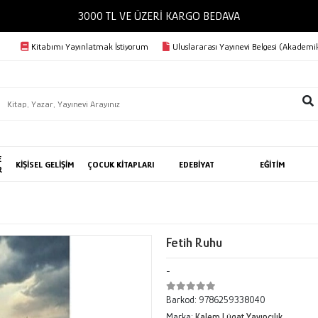
3000 TL VE ÜZERİ KARGO BEDAVA
Kitabımı Yayınlatmak İstiyorum
Uluslararası Yayınevi Belgesi (Akademik
E
KİŞİSEL GELİŞİM
ÇOCUK KİTAPLARI
EDEBİYAT
EĞİTİM
R
Fetih Ruhu
-
Barkod:
9786259338040
Marka:
Kalem Lügat Yayıncılık