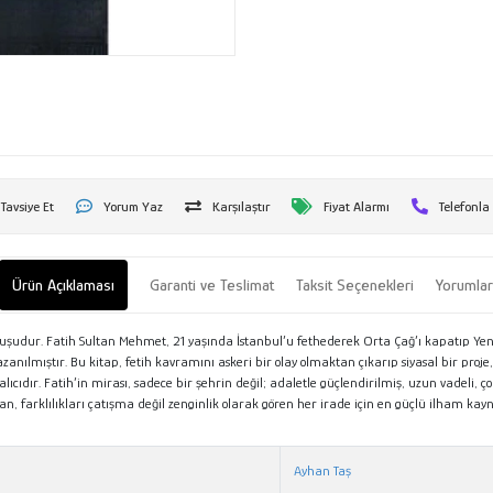
Tavsiye Et
Yorum Yaz
Karşılaştır
Fiyat Alarmı
Telefonla
Ürün Açıklaması
Garanti ve Teslimat
Taksit Seçenekleri
Yorumla
oğuşudur. Fatih Sultan Mehmet, 21 yaşında İstanbul’u fethederek Orta Çağ’ı kapatıp Yeni Ç
zanılmıştır. Bu kitap, fetih kavramını askeri bir olay olmaktan çıkarıp siyasal bir proje
alıcıdır. Fatih’in mirası, sadece bir şehrin değil; adaletle güçlendirilmiş, uzun vadeli, ç
n, farklılıkları çatışma değil zenginlik olarak gören her irade için en güçlü ilham k
Ayhan Taş