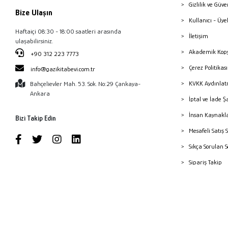
Gizlilik ve Güve
Bize Ulaşın
Kullanıcı - Üye
Haftaiçi 08:30 - 18:00 saatleri arasında
İletişim
ulaşabilirsiniz.
Akademik Kopy
+90 312 223 7773
Çerez Politika
info@gazikitabevi.com.tr
KVKK Aydınlat
Bahçelievler Mah. 53. Sok. No:29 Çankaya-
Ankara
İptal ve İade Ş
İnsan Kaynakl
Bizi Takip Edin
Mesafeli Satış 
Sıkça Sorulan 
Sipariş Takip
Havale Bildiri
Yayınevleri