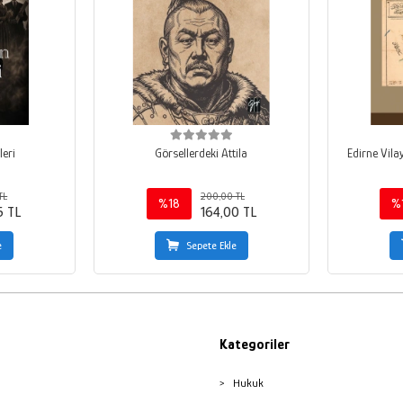
leri
Görsellerdeki Attila
Edirne Vila
TL
200,00 TL
%18
%
5 TL
164,00 TL
e
Sepete Ekle
Kategoriler
Hukuk