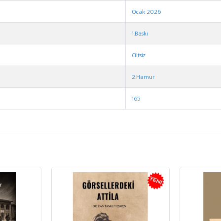
Ocak 2026
1.Baskı
Ciltsiz
2.Hamur
165