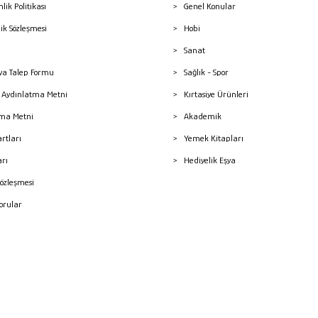
nlik Politikası
Genel Konular
lik Sözleşmesi
Hobi
Sanat
a Talep Formu
Sağlık - Spor
sı Aydınlatma Metni
Kırtasiye Ürünleri
ma Metni
Akademik
artları
Yemek Kitapları
arı
Hediyelik Eşya
Sözleşmesi
Sorular
mleri