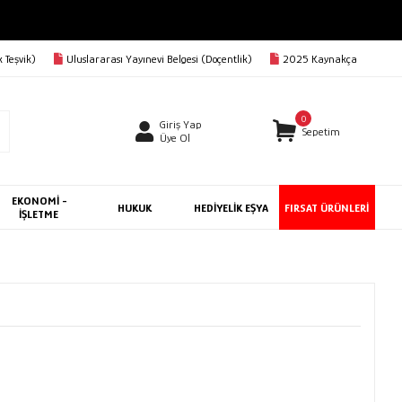
 Teşvik)
Uluslararası Yayınevi Belgesi (Doçentlik)
2025 Kaynakça
0
Giriş Yap
Sepetim
Üye Ol
EKONOMİ -
HUKUK
HEDİYELİK EŞYA
FIRSAT ÜRÜNLERİ
İŞLETME