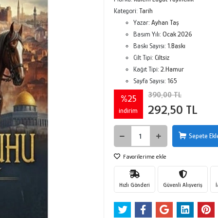
Kategori:
Tarih
Yazar:
Ayhan Taş
Basım Yılı:
Ocak 2026
Baskı Sayısı:
1.Baskı
Cilt Tipi:
Ciltsiz
Kağıt Tipi:
2.Hamur
Sayfa Sayısı:
165
390,00 TL
%25
292,50 TL
indirim
Sepete Ekl
Favorilerime ekle
Hızlı Gönderi
Güvenli Alışveriş