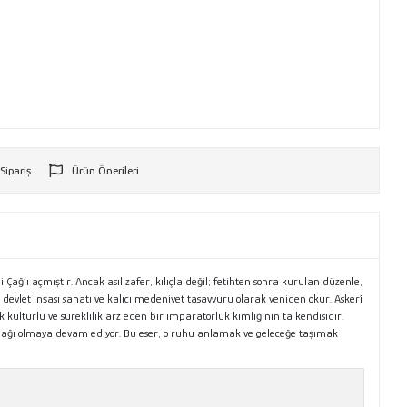
 Sipariş
Ürün Önerileri
r
ağ’ı açmıştır. Ancak asıl zafer, kılıçla değil; fetihten sonra kurulan düzenle,
, devlet inşası sanatı ve kalıcı medeniyet tasavvuru olarak yeniden okur. Askerî
ok kültürlü ve süreklilik arz eden bir imparatorluk kimliğinin ta kendisidir.
aynağı olmaya devam ediyor. Bu eser, o ruhu anlamak ve geleceğe taşımak