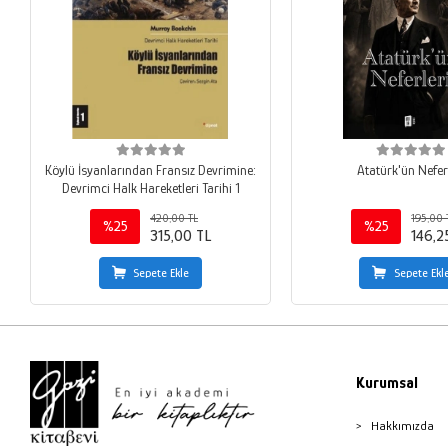
Köylü İsyanlarından Fransız Devrimine:
Atatürk'ün Nefer
Devrimci Halk Hareketleri Tarihi 1
420,00 TL
195,00 
%25
%25
315,00 TL
146,2
Sepete Ekle
Sepete Ekl
Kurumsal
Hakkımızda