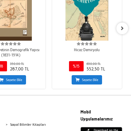
yetinin Demografik Yapısı
Hicaz Demiryolu
(1831-1914)
350,00 TL
650,00 TL
18
%15
287,00 TL
552,50 TL
Sepete Ekle
Sepete Ekle
Mobil
Uygulamalarımız
Sosyal Bilimler Kitapları