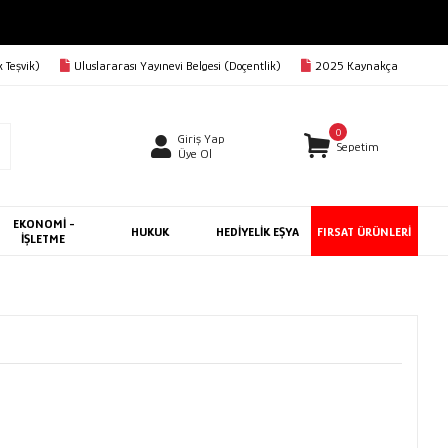
 Teşvik)
Uluslararası Yayınevi Belgesi (Doçentlik)
2025 Kaynakça
0
Giriş Yap
Sepetim
Üye Ol
EKONOMİ -
HUKUK
HEDİYELİK EŞYA
FIRSAT ÜRÜNLERİ
İŞLETME