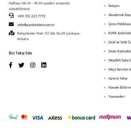
Haftaiçi 08:30 - 18:00 saatleri arasında
İletişim
ulaşabilirsiniz.
Akademik Kopy
+90 312 223 7773
Çerez Politika
info@gazikitabevi.com.tr
KVKK Aydınlat
Bahçelievler Mah. 53. Sok. No:29 Çankaya-
Ankara
İptal ve İade Ş
İnsan Kaynakl
Bizi Takip Edin
Mesafeli Satış 
Sıkça Sorulan 
Sipariş Takip
Havale Bildiri
Yayınevleri