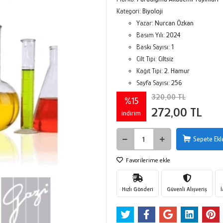
Kategori:
Biyoloji
Yazar:
Nurcan Özkan
Basım Yılı:
2024
Baskı Sayısı:
1
Cilt Tipi:
Ciltsiz
Kağıt Tipi:
2. Hamur
Sayfa Sayısı:
256
320,00 TL
%15
272,00 TL
indirim
Sepete Ekl
Favorilerime ekle
Hızlı Gönderi
Güvenli Alışveriş