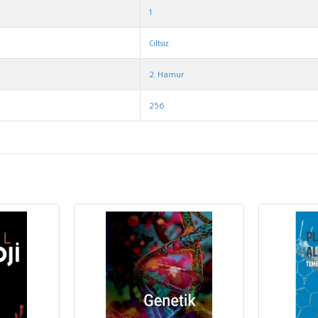
1
Ciltsiz
2. Hamur
256