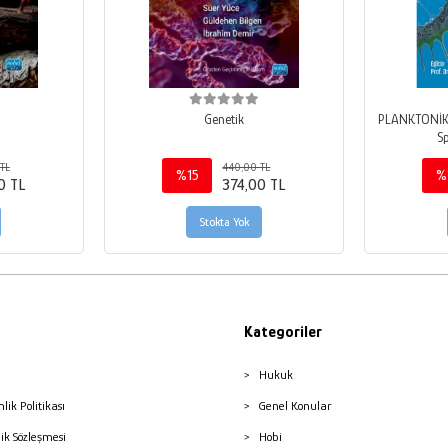
i
Genetik
PLANKTONİK 
Sp
TL
440,00 TL
%15
%
0 TL
374,00 TL
Stokta Yok
Kategoriler
Hukuk
nlik Politikası
Genel Konular
lik Sözleşmesi
Hobi