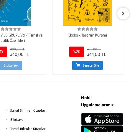
ALG GRUPLARI / Temel ve
Ekolojik Tasarım Kuramı
esifik Özellikleri
400,00 TL
430,00 TL
15
%20
340,00 TL
344,00 TL
Stokta Yok
Sepete Ekle
Mobil
Uygulamalarımız
Sosyal Bilimler Kitapları
Bilgisayar
Temel Bilimler Kitapları