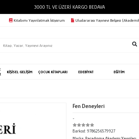
3000 TL VE ÜZERİ KARGO BEDAVA
Kitabımı Yayınlatmak İstiyorum
Uluslararası Yayınevi Belgesi (Akademik
E
KİŞİSEL GELİŞİM
ÇOCUK KİTAPLARI
EDEBİYAT
EĞİTİM
R
Fen Deneyleri
-
Barkod:
9786256579927
Marka:
Paradigma Akademi Yayınları