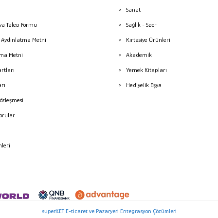
Sanat
a Talep Formu
Sağlık - Spor
sı Aydınlatma Metni
Kırtasiye Ürünleri
ma Metni
Akademik
artları
Yemek Kitapları
arı
Hediyelik Eşya
Sözleşmesi
Sorular
mleri
superKET E-ticaret ve Pazaryeri Entegrasyon Çözümleri