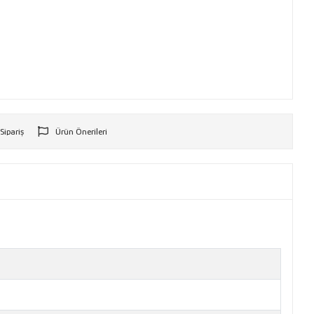
 Sipariş
Ürün Önerileri
r