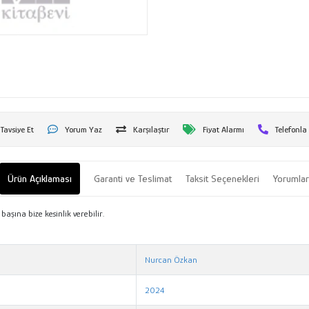
Tavsiye Et
Yorum Yaz
Karşılaştır
Fiyat Alarmı
Telefonla
Ürün Açıklaması
Garanti ve Teslimat
Taksit Seçenekleri
Yorumla
başına bize kesinlik verebilir.
Nurcan Özkan
2024