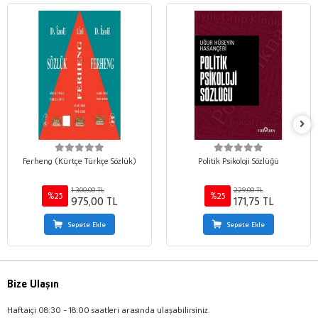
Ferheng (Kürtçe Türkçe Sözlük)
Politik Psikoloji Sözlüğü
1.300,00 TL
229,00 TL
%25
%25
975,00 TL
171,75 TL
Sepete Ekle
Sepete Ekle
Bize Ulaşın
Haftaiçi 08:30 - 18:00 saatleri arasında ulaşabilirsiniz.