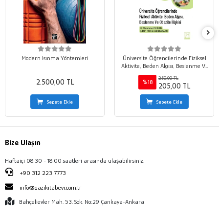
Modern Isınma Yöntemleri
Üniversite Öğrencilerinde Fiziksel
Aktivite, Beden Algısı, Beslenme Ve
Obezite İlişkisi
250,00 TL
2.500,00 TL
%18
205,00 TL
Sepete Ekle
Sepete Ekle
Bize Ulaşın
Haftaiçi 08:30 - 18:00 saatleri arasında ulaşabilirsiniz.
+90 312 223 7773
info@gazikitabevi.com.tr
Bahçelievler Mah. 53. Sok. No:29 Çankaya-Ankara