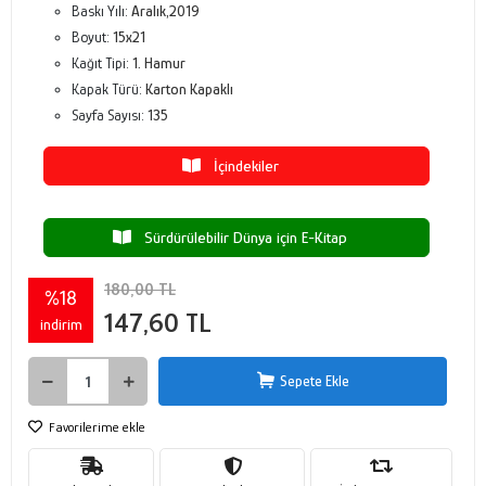
Baskı Yılı:
Aralık,2019
Boyut:
15x21
Kağıt Tipi:
1. Hamur
Kapak Türü:
Karton Kapaklı
Sayfa Sayısı:
135
İçindekiler
Sürdürülebilir Dünya için E-Kitap
180,00 TL
%18
147,60 TL
indirim
Sepete Ekle
Favorilerime ekle